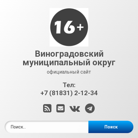
Перейти
к
содержимому
Виноградовский
муниципальный округ
официальный сайт
Тел:
+7 (81831) 2-12-34
RSS
E-mail
ВКонтакте
Telegram
Найти: