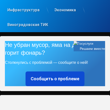
Инфраструктура
Экономика
Виноградовская ТИК
Не убран мусор, яма на дороге, не
Решаем вместе
горит фонарь?
Столкнулись с проблемой — сообщите о ней!
Сообщить о проблеме