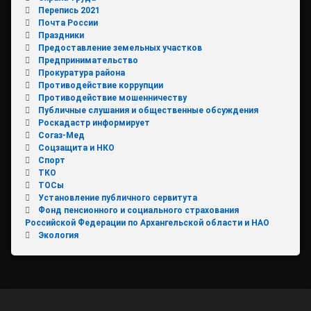
Перепись 2021
Почта России
Праздники
Предоставление земельных участков
Предпринимательство
Прокуратура района
Противодействие коррупции
Противодействие мошенничеству
Публичные слушания и общественные обсуждения
Роскадастр информирует
Согаз-Мед
Соцзащита и НКО
Спорт
ТКО
ТОСы
Установление публичного сервитута
Фонд пенсионного и социального страхования
Российской Федерации по Архангельской области и НАО
Экология