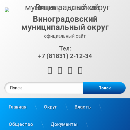
Перейти
к
содержимому
Виноградовский
муниципальный округ
официальный сайт
Тел:
+7 (81831) 2-12-34
RSS
E-mail
ВКонтакте
Telegram
Найти:
Главная
Округ
Власть
Общество
Документы