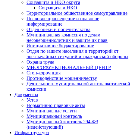
Соцзащита и НКО округа
Соцзащита и НКО
Территориальное общественное самоуправление
Правовое просвещение и правовое
информирование
Отдел опеки и попечительства
Муниципальная комиссия по делам
несовершеннолетних и защите их прав
Инициативное бюджетирование
Отдел по защите населения и территорий от
чрезвычайных ситуаций и гражданской обороны
Охрана труда
МНОГОФУНКЦИОНАЛЬНЫЙ ЦЕНТР
Стоп-коррупция
Противодействие мошенничеству
Деятельность муниципальной антинаркотической
комиссии
Документы
Устав
Нормативно-правовые акты
Муниципальные услуги
Муниципальный контроль
Муниципальный контроль 294-ФЗ
(недействующий)
Инфраструктура