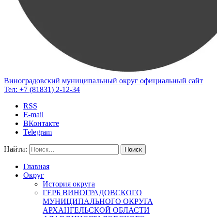
Виноградовский муниципальный округ
официальный сайт
Тел:
+7 (81831) 2-12-34
RSS
E-mail
ВКонтакте
Telegram
Найти:
Главная
Округ
История округа
ГЕРБ ВИНОГРАДОВСКОГО
МУНИЦИПАЛЬНОГО ОКРУГА
АРХАНГЕЛЬСКОЙ ОБЛАСТИ