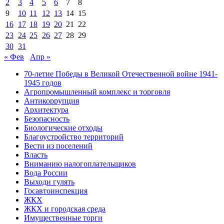
2
3
4
5
6
7
8
9
10
11
12
13
14
15
16
17
18
19
20
21
22
23
24
25
26
27
28
29
30
31
« Фев
Апр »
70-летие Победы в Великой Отечественной войне 1941-
1945 годов
Агропромышленный комплекс и торговля
Антикоррупция
Архитектура
Безопасность
Биологические отходы
Благоустройство территорий
Вести из поселений
Власть
Вниманию налогоплательщиков
Вода России
Выходи гулять
Госавтоинспекция
ЖКХ
ЖКХ и городская среда
Имущественные торги