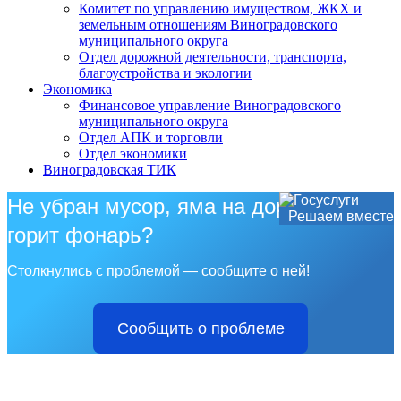
Комитет по управлению имуществом, ЖКХ и
земельным отношениям Виноградовского
муниципального округа
Отдел дорожной деятельности, транспорта,
благоустройства и экологии
Экономика
Финансовое управление Виноградовского
муниципального округа
Отдел АПК и торговли
Отдел экономики
Виноградовская ТИК
Не убран мусор, яма на дороге, не
Решаем вместе
горит фонарь?
Столкнулись с проблемой — сообщите о ней!
Сообщить о проблеме