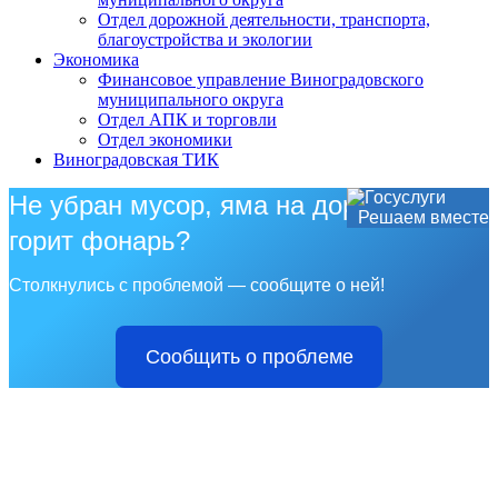
Отдел дорожной деятельности, транспорта,
благоустройства и экологии
Экономика
Финансовое управление Виноградовского
муниципального округа
Отдел АПК и торговли
Отдел экономики
Виноградовская ТИК
Не убран мусор, яма на дороге, не
Решаем вместе
горит фонарь?
Столкнулись с проблемой — сообщите о ней!
Сообщить о проблеме