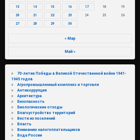
13
14
15
16
17
18
19
20
21
22
23
24
25
26
27
28
29
30
« Мар
Май »
70-летие Победы в Великой Отечественной войне 1941-
1945 годов
Агропромышленный комплекс и торговля
Антикоррупция
Архитектура
Безопасность
Биологические отходы
Благоустройство территорий
Вести из поселений
Власть
Вниманию налогоплательщиков
Вода России