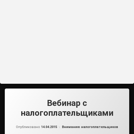
Вебинар с
налогоплательщиками
от
admin
Рубрики:
Опубликовано
14.04.2015
Вниманию налогоплательщиков