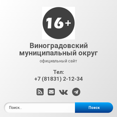
Перейти
к
содержимому
Виноградовский
муниципальный округ
официальный сайт
Тел:
+7 (81831) 2-12-34
RSS
E-mail
ВКонтакте
Telegram
Найти: