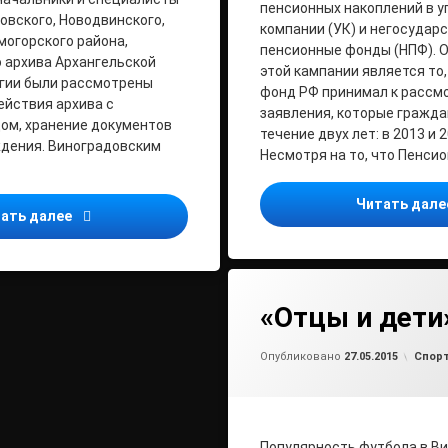
пенсионных накоплений в 
овского, Новодвинского,
компании (УК) и негосудар
могорского района,
пенсионные фонды (НПФ). 
 архива Архангельской
этой кампании является то
егии были рассмотрены
фонд РФ принимал к рассм
йствия архива с
заявления, которые гражда
ом, хранение документов
течение двух лет: в 2013 и 2
ждения. Виноградовским
Несмотря на то, что Пенси
Читать дал
Расширенная коллегия агентства по делам архивов
ать далее
«Отцы и дети
Обно
от
ad
Рубри
Опубликовано
27.05.2015
Спор
Популярность футбола в В