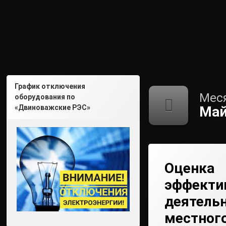
График отключения
Мес
оборудования по
«Двиноважские РЭС»
Май
Оценка
эффекти
деятельн
местног