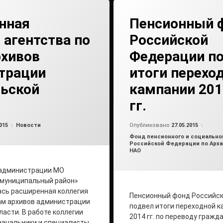
нная
Пенсионный 
 агентства по
Российской
рхивов
Федерации п
трации
итоги перехо
льской
кампании 201
гг.
Обновлено на
от
admin2
04.06.2015
от
ad
Рубрики:
015
Новости
Опубликовано
27.05.2015
Рубрики:
Фонд пенсионного и социально
Российской Федерации по Арха
НАО
 администрации МО
 муниципальный район»
ась расширенная коллегия
Пенсионный фонд Российс
ам архивов администрации
подвел итоги переходной к
ласти. В работе коллегии
2014 гг. по переводу гражд
начальники и специалисты