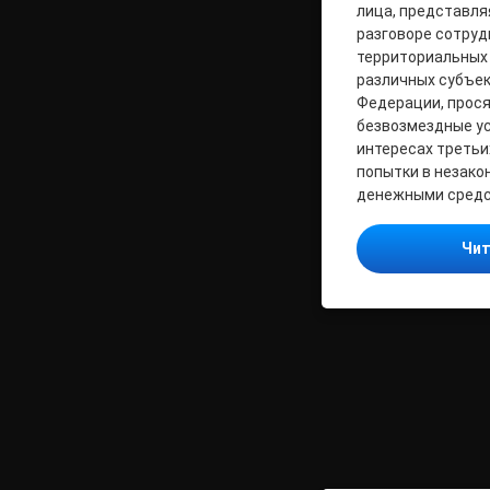
лица, представля
разговоре сотруд
территориальных 
различных субъе
Федерации, прося
безвозмездные усл
интересах третьи
попытки в незако
денежными средс
Чит