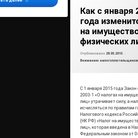
ать далее
Как с января 
года изменит
на имуществ
физических л
от
ad
Опубликовано
28.05.2015
Рубрики:
Вниманию налогоплательщиков
С 1 января 2015 года Закон 
2003-1 «О налогах на имущ
лиц» утрачивает силу, а на
исчисляться по правилам г
Налогового кодекса Росси
(НК РФ) «Налог на имущест
лиц», которая введена в Н
Федеральным законом от 04