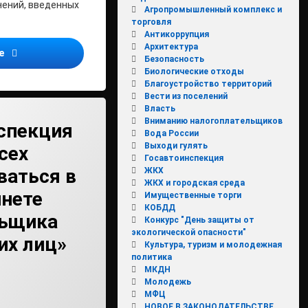
нений, введенных
Агропромышленный комплекс и
торговля
Антикоррупция
Архитектура
Как с января 2015 года изменится налог на имущество физиче
ее
Безопасность
Биологические отходы
Благоустройство территорий
Вести из поселений
Власть
Вниманию налогоплательщиков
спекция
Вода России
Выходи гулять
сех
Госавтоинспекция
ваться в
ЖКХ
ЖКХ и городская среда
нете
Имущественные торги
КОБДД
льщика
Конкурс "День защиты от
экологической опасности"
их лиц»
Культура, туризм и молодежная
политика
влено на
min2
28.05.2015
МКДН
Молодежь
МФЦ
НОВОЕ В ЗАКОНОДАТЕЛЬСТВЕ