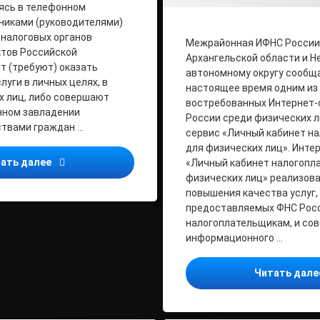
ясь в телефонном
никами (руководителями)
налоговых органов
Межрайонная ИФНС России 
ктов Российской
Архангельской области и Н
т (требуют) оказать
автономному округу сообща
уги в личных целях, в
настоящее время одним из
х лиц, либо совершают
востребованных Интернет-
нном завладении
России среди физических л
твами граждан …
сервис «Личный кабинет н
для физических лиц». Инте
Важная информация! Будьте бдительны!!!
ать далее
«Личный кабинет налогопл
физических лиц» реализова
повышения качества услуг,
предоставляемых ФНС Рос
налогоплательщикам, и со
информационного …
Читать дал