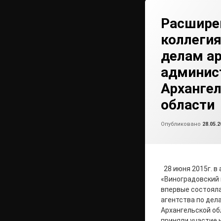
Расшире
коллегия
делам а
админис
Арханге
области
Опубликовано
28.05.2
28 июня 2015г. в
«Виноградовский
впервые состоял
агентства по дел
Архангельской об
приняли участие 