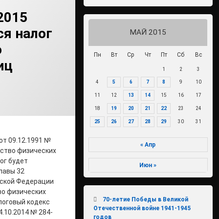
2015
ся налог
МАЙ 2015
о
Пн
Вт
Ср
Чт
Пт
Сб
Вс
иц
1
2
3
min2
4
5
6
7
8
9
10
11
12
13
14
15
16
17
18
19
20
21
22
23
24
25
26
27
28
29
30
31
от 09.12.1991 №
« Апр
ество физических
лог будет
Июн »
лавы 32
йской Федерации
во физических
70-летие Победы в Великой
алоговый кодекс
Отечественной войне 1941-1945
.10.2014 № 284-
годов