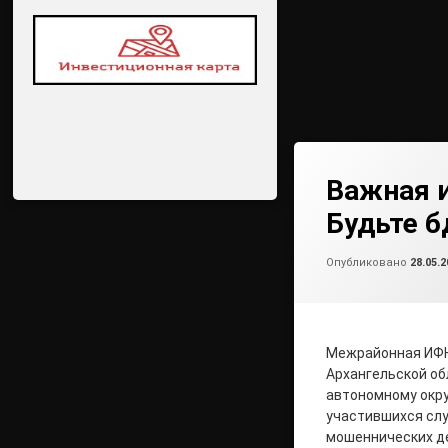
Важная 
Будьте б
Опубликовано
28.05.2
Межрайонная ИФН
Архангельской об
автономному окру
участившихся сл
мошеннических д