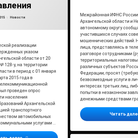
авления
Межрайонная ИФНС России 
Обновлено на
от
admin2
29.05.2015
Рубрики:
015
Новости
Архангельской области и Н
автономному округу сообщ
участившихся случаях сов
мошеннических действий. 
еской реализации
лица, представляясь в те
вержденных указом
разговоре сотрудниками (
нгельской области от 20
территориальных налоговы
№ 128-у, на территории
различных субъектов Росс
ласти в период с 01 января
Федерации, просят (требую
арта 2015 года в
безвозмездные услуги в лич
елекоммуникационной
интересах третьих лиц, ли
был проведен опрос
попытки в незаконном зав
ти населения
денежными средствами гр
бразований Архангельской
цией транспортного
Читать дал
ачеством автомобильных
коммунальными услугами …
Оценка эффективности деятельности органов мест