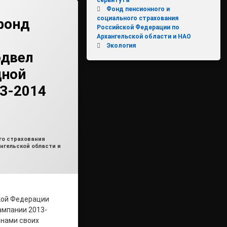
Фонд пенсионного и
социального страхования
фонд
Российской Федерации по
Архангельской области и НАО
Экология
одвел
дной
3-2014
min2
го страхования
нгельской области и
кой Федерации
ампании 2013-
анами своих