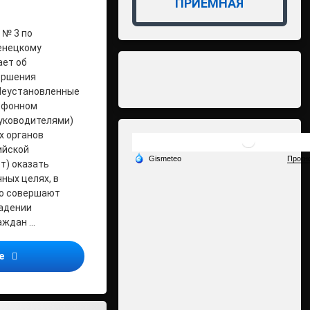
ПРИЁМНАЯ
№ 3 по
енецкому
ает об
ершения
Неустановленные
лефонном
руководителями)
х органов
ийской
т) оказать
ных целях, в
бо совершают
ладении
аждан …
Важная информация! Будьте бдительны!
ее
ного самоуправления