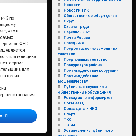
Новости
Новости ТИК
Общественные обсуждения
№ 3 по
Округ
енцкому
Охрана труда
ет, что в
Перепись 2021
 самых
Почта России
Праздники
сервисов ФНС
Предоставление земельных
иц является
участков
алогоплательщика
Предпринимательство
рнет-сервис
Прокуратура района
ательщика для
Противодействие коррупции
н в целях
Противодействие
мошенничеству
Публичные слушания и
сии
общественные обсуждения
вершенствования
Роскадастр информирует
Согаз-Мед
Соцзащита и НКО
Спорт
Налоговая инспекция приглашает Всех зарегистрироваться в
ее
ТКО
ТОСы
Установление публичного
сервитута