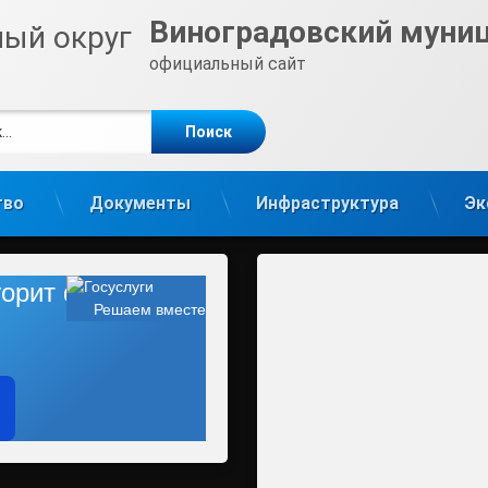
Виноградовский муни
официальный сайт
е
m
тво
Документы
Инфраструктура
Эк
 горит фонарь?
Решаем вместе