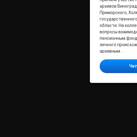
архивов Виноград
Приморского, Хол
государственного
области. На колл
вопросы взаимоде
пенсионным фонд
личного происхо
архивным …
Чит