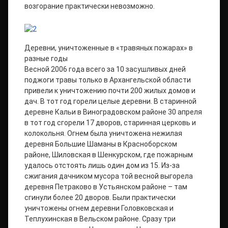
возгорание практически невозможно.
Деревни, уничтоженные в «травяных пожарах» в
разные годы
Весной 2006 года всего за 10 засушливых дней
поджоги травы только в Архангельской области
привели к уничтожению почти 200 жилых домов и
дач. В тот год горели целые деревни. В старинной
деревне Кальи в Виноградовском районе 30 апреля
в тот год сгорели 17 дворов, старинная церковь и
колокольня. Огнем была уничтожена нежилая
деревня Большие Шаманы в Красноборском
районе, Шиловская в Шенкурском, где пожарным
удалось отстоять лишь один дом из 15. Из-за
сжигания дачником мусора той весной выгорела
деревня Петраково в Устьянском районе – там
сгинули более 20 дворов. Были практически
уничтожены огнем деревни Головковская и
Теплухинская в Вельском районе. Сразу три