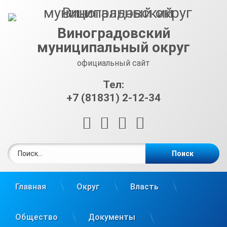
Перейти
к
содержимому
Виноградовский
муниципальный округ
официальный сайт
Тел:
+7 (81831) 2-12-34
RSS
E-mail
ВКонтакте
Telegram
Найти:
Главная
Округ
Власть
Общество
Документы