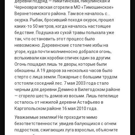
деревни подряд — Никитинская, Никулинская и
Черноовраговская сгорели в МО «Тимошинское»
Верхнетоемского района. Там все началось с…
окурка. Рыбак, бросивший походя окурок, прошел
каких-то 50 метров, когда началось настоящее
бедствие. Подушка из сухой травы полыхала уже
так, что остановить этот процесс было
невозможно. Деревенские столетние избы на
угоре, куда почти молниеносно добрался огонь,
вспыхивали как коробки спичек один за другим.
Огонь пощадил лишь те дворы, которые были
обкошены. А 19 дворов за несколько часов было
стерто с лица земли. Пожарные с большим трудом
отстояли соседний лес. 7 мая 2003 года стало
черным для деревни Демино в Вилегодском районе
— сгорело шесть домов из восьми. Лишь пепелище
осталось от нежилой деревни Астафьево в
Каргопольском районе 16 мая 2010 года.
Уважаемые земляки! Не проходите мимо
безответственности: увидев балующихся с огнем
подростков, сжигающих луга взрослых, объясните