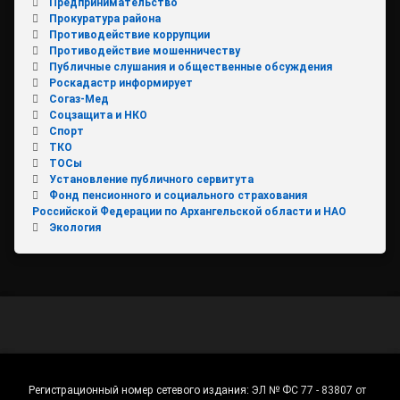
Предпринимательство
Прокуратура района
Противодействие коррупции
Противодействие мошенничеству
Публичные слушания и общественные обсуждения
Роскадастр информирует
Согаз-Мед
Соцзащита и НКО
Спорт
ТКО
ТОСы
Установление публичного сервитута
Фонд пенсионного и социального страхования
Российской Федерации по Архангельской области и НАО
Экология
Регистрационный номер сетевого издания:
ЭЛ № ФС 77 - 83807 от