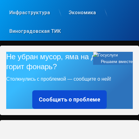
Инфраструктура
Экономика
Виноградовская ТИК
Не убран мусор, яма на дороге, не
Решаем вместе
горит фонарь?
Столкнулись с проблемой — сообщите о ней!
Сообщить о проблеме