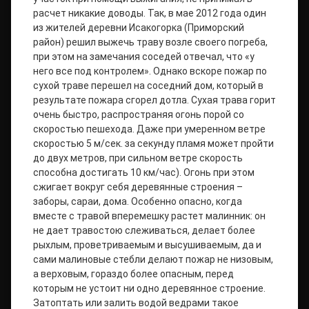
расчет никакие доводы. Так, в мае 2012 года один
из жителей деревни Исакогорка (Приморский
район) решил выжечь траву возле своего погреба,
при этом на замечания соседей отвечал, что «у
него все под контролем». Однако вскоре пожар по
сухой траве перешел на соседний дом, который в
результате пожара сгорел дотла. Сухая трава горит
очень быстро, распространяя огонь порой со
скоростью пешехода. Даже при умеренном ветре
скоростью 5 м/сек. за секунду пламя может пройти
до двух метров, при сильном ветре скорость
способна достигать 10 км/час). Огонь при этом
сжигает вокруг себя деревянные строения –
заборы, сараи, дома. Особенно опасно, когда
вместе с травой вперемешку растет малинник: он
не дает травостою слеживаться, делает более
рыхлым, проветриваемым и высушиваемым, да и
сами малиновые стебли делают пожар не низовым,
а верховым, гораздо более опасным, перед
которым не устоит ни одно деревянное строение.
Затоптать или залить водой ведрами такое