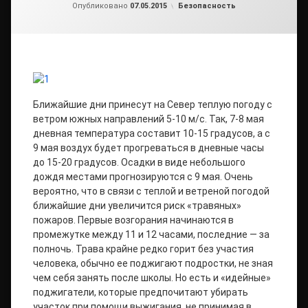
от
admin
Рубрики:
Опубликовано
07.05.2015
Безопасность
Ближайшие дни принесут на Север теплую погоду с
ветром южных направлений 5-10 м/с. Так, 7-8 мая
дневная температура составит 10-15 градусов, а с
9 мая воздух будет прогреваться в дневные часы
до 15-20 градусов. Осадки в виде небольшого
дождя местами прогнозируются с 9 мая. Очень
вероятно, что в связи с теплой и ветреной погодой
ближайшие дни увеличится риск «травяных»
пожаров. Первые возгорания начинаются в
промежутке между 11 и 12 часами, последние — за
полночь. Трава крайне редко горит без участия
человека, обычно ее поджигают подростки, не зная
чем себя занять после школы. Но есть и «идейные»
поджигатели, которые предпочитают убирать
участок при помощи выжигания, не принимая в