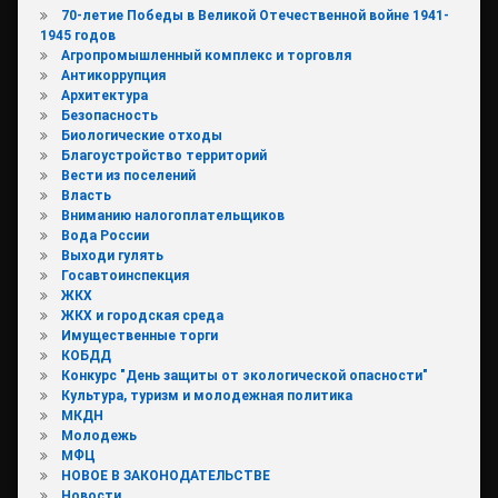
70-летие Победы в Великой Отечественной войне 1941-
1945 годов
Агропромышленный комплекс и торговля
Антикоррупция
Архитектура
Безопасность
Биологические отходы
Благоустройство территорий
Вести из поселений
Власть
Вниманию налогоплательщиков
Вода России
Выходи гулять
Госавтоинспекция
ЖКХ
ЖКХ и городская среда
Имущественные торги
КОБДД
Конкурс "День защиты от экологической опасности"
Культура, туризм и молодежная политика
МКДН
Молодежь
МФЦ
НОВОЕ В ЗАКОНОДАТЕЛЬСТВЕ
Новости