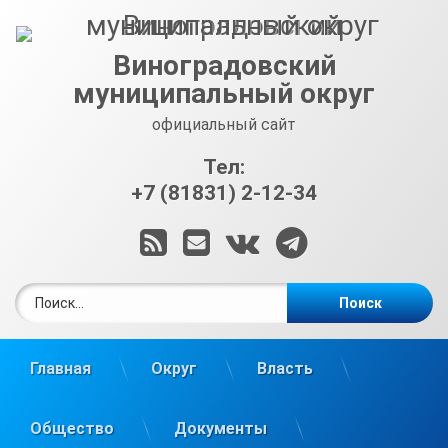
Перейти
к
содержимому
Виноградовский
муниципальный округ
официальный сайт
Тел:
+7 (81831) 2-12-34
RSS
E-mail
ВКонтакте
Telegram
Найти:
Главная
Округ
Власть
Общество
Документы