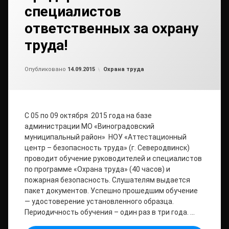
специалистов
ответственных за охрану
труда!
Обновлено на
от
admin
04.02.2019
Рубрики:
Опубликовано
14.09.2015
Охрана труда
С 05 по 09 октября 2015 года на базе
администрации МО «Виноградовский
муниципальный район» НОУ «Аттестационный
центр – безопасность труда» (г. Северодвинск)
проводит обучение руководителей и специалистов
по программе «Охрана труда» (40 часов) и
пожарная безопасность. Слушателям выдается
пакет документов. Успешно прошедшим обучение
— удостоверение установленного образца.
Периодичность обучения – один раз в три года. …