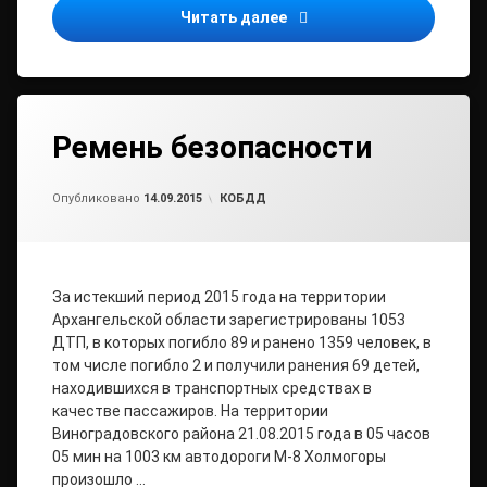
ВНИМАНИЮ Руководителей
Читать далее
Ремень безопасности
Обновлено на
от
admin2
15.10.2015
Рубрики:
Опубликовано
14.09.2015
КОБДД
За истекший период 2015 года на территории
Архангельской области зарегистрированы 1053
ДТП, в которых погибло 89 и ранено 1359 человек, в
том числе погибло 2 и получили ранения 69 детей,
находившихся в транспортных средствах в
качестве пассажиров. На территории
Виноградовского района 21.08.2015 года в 05 часов
05 мин на 1003 км автодороги М-8 Холмогоры
произошло …