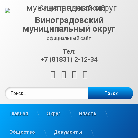
Перейти
к
содержимому
Виноградовский
муниципальный округ
официальный сайт
Тел:
+7 (81831) 2-12-34
RSS
E-mail
ВКонтакте
Telegram
Найти:
Главная
Округ
Власть
Общество
Документы