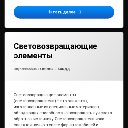
Ремень безопасности
Читать далее
Световозвращающие
элементы
Обновлено на
от
admin2
15.10.2015
Рубрики:
Опубликовано
14.09.2015
КОБДД
Световозвращающие элементы
(световозвращатели) – это элементы,
изготовленные из специальных материалов,
обладающих способностью возвращать луч света
обратно к источнику. Световозвращатели ярко
светятся ночью в свете фар автомобилей и