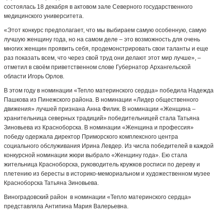
состоялась 18 декабря в актовом зале Северного государственного
медицинского университета.
«Этот конкурс предполагает, что мы выбираем самую особенную, самую
лучшую женщину года, но на самом деле – это возможность для очень
многих женщин проявить себя, продемонстрировать свои таланты и еще
раз показать всем, что через свой труд они делают этот мир лучше», –
отметил в своём приветственном слове Губернатор Архангельской
области Игорь Орлов.
В этом году в номинации «Тепло материнского сердца» победила Надежда
Пашкова из Пинежского района. В номинации «Лидер общественного
движения» лучшей признана Анна Филик. В номинации «Женщина –
хранительница северных традиций» победительницей стала Татьяна
Зиновьева из Красноборска. В номинации «Женщина и профессия»
победу одержала директор Приморского комплексного центра
социального обслуживания Ирина Левдер. Из числа победителей в каждой
конкурсной номинации жюри выбрало «Женщину года». Ею стала
жительница Красноборска, руководитель кружков росписи по дереву и
плетению из бересты в историко-мемориальном и художественном музее
Красноборска Татьяна Зиновьева.
Виноградовский район в номинации «Тепло материнского сердца»
представляла Антипина Мария Валерьевна.