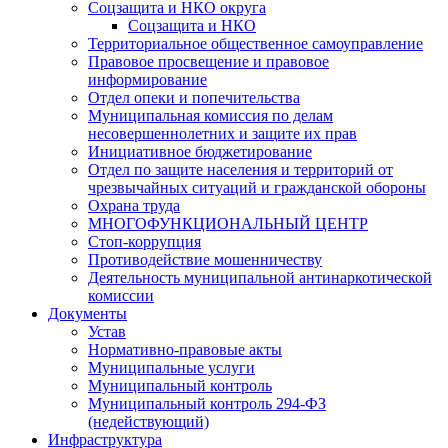
Соцзащита и НКО округа
Соцзащита и НКО
Территориальное общественное самоуправление
Правовое просвещение и правовое
информирование
Отдел опеки и попечительства
Муниципальная комиссия по делам
несовершеннолетних и защите их прав
Инициативное бюджетирование
Отдел по защите населения и территорий от
чрезвычайных ситуаций и гражданской обороны
Охрана труда
МНОГОФУНКЦИОНАЛЬНЫЙ ЦЕНТР
Стоп-коррупция
Противодействие мошенничеству
Деятельность муниципальной антинаркотической
комиссии
Документы
Устав
Нормативно-правовые акты
Муниципальные услуги
Муниципальный контроль
Муниципальный контроль 294-ФЗ
(недействующий)
Инфраструктура