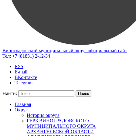
Виноградовский муниципальный округ
официальный сайт
Тел:
+7 (81831) 2-12-34
RSS
E-mail
ВКонтакте
Telegram
Найти:
Главная
Округ
История округа
ГЕРБ ВИНОГРАДОВСКОГО
МУНИЦИПАЛЬНОГО ОКРУГА
АРХАНГЕЛЬСКОЙ ОБЛАСТИ