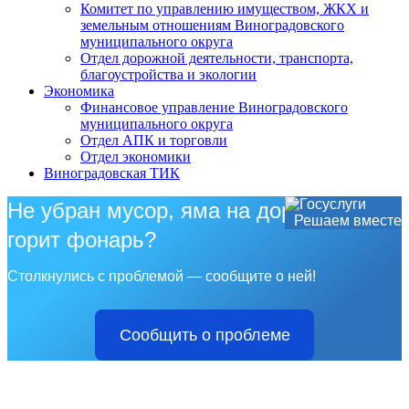
Комитет по управлению имуществом, ЖКХ и
земельным отношениям Виноградовского
муниципального округа
Отдел дорожной деятельности, транспорта,
благоустройства и экологии
Экономика
Финансовое управление Виноградовского
муниципального округа
Отдел АПК и торговли
Отдел экономики
Виноградовская ТИК
Не убран мусор, яма на дороге, не
Решаем вместе
горит фонарь?
Столкнулись с проблемой — сообщите о ней!
Сообщить о проблеме