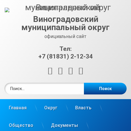
Перейти
к
содержимому
Виноградовский
муниципальный округ
официальный сайт
Тел:
+7 (81831) 2-12-34
RSS
E-mail
ВКонтакте
Telegram
Найти:
Главная
Округ
Власть
Общество
Документы