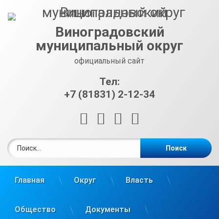
Перейти
к
содержимому
Виноградовский
муниципальный округ
официальный сайт
Тел:
+7 (81831) 2-12-34
RSS
E-mail
ВКонтакте
Telegram
Найти:
Главная
Округ
Власть
Общество
Документы