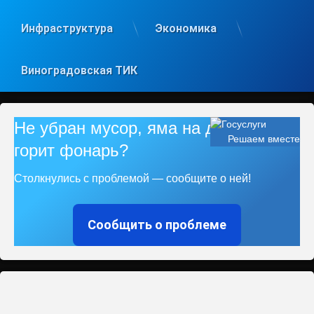
Инфраструктура
Экономика
Виноградовская ТИК
Не убран мусор, яма на дороге, не
Решаем вместе
горит фонарь?
Столкнулись с проблемой — сообщите о ней!
Сообщить о проблеме