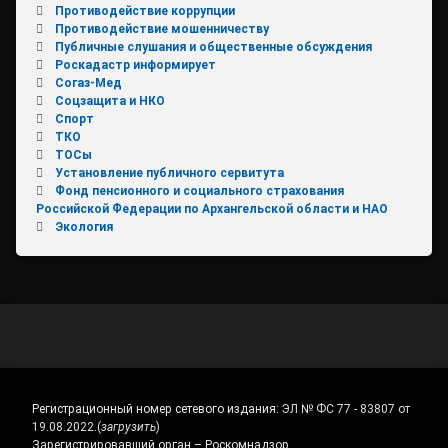
Противодействие коррупции
Противодействие мошенничеству
Публичные слушания и общественные обсуждения
Роскадастр информирует
Согаз-Мед
Соцзащита и НКО
Спорт
ТКО
ТОСы
Установление публичного сервитута
Фонд пенсионного и социального страхования
Российской Федерации по Архангельской области и НАО
Экология
Регистрационный номер сетевого издания:
ЭЛ № ФС 77 - 83807 от
19.08.2022.
(
загрузить
)
Зарегистрировавший орган – Роскомнадзор.