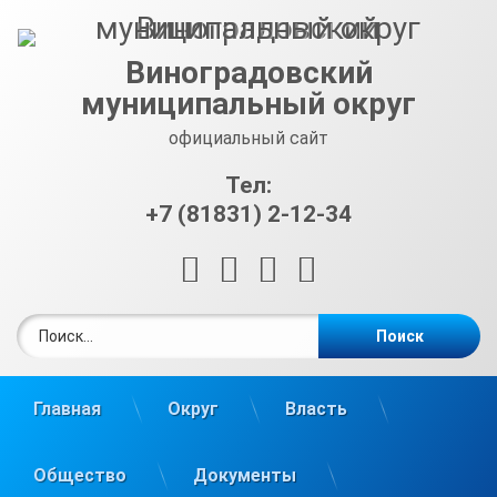
Перейти
к
содержимому
Виноградовский
муниципальный округ
официальный сайт
Тел:
+7 (81831) 2-12-34
RSS
E-mail
ВКонтакте
Telegram
Найти:
Главная
Округ
Власть
Общество
Документы