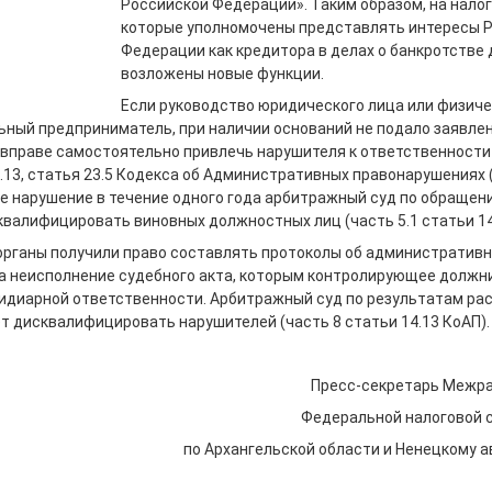
Российской Федерации». Таким образом, на налог
которые уполномочены представлять интересы 
Федерации как кредитора в делах о банкротстве
возложены новые функции.
Если руководство юридического лица или физичес
ный предприниматель, при наличии оснований не подало заявлен
 вправе самостоятельно привлечь нарушителя к ответственности
4.13, статья 23.5 Кодекса об Административных правонарушениях 
ое нарушение в течение одного года арбитражный суд по обращен
валифицировать виновных должностных лиц (часть 5.1 статьи 14
органы получили право составлять протоколы об административ
а неисполнение судебного акта, которым контролирующее должн
сидиарной ответственности. Арбитражный суд по результатам ра
т дисквалифицировать нарушителей (часть 8 статьи 14.13 КоАП).
Пресс-секретарь Межр
Федеральной налоговой 
по Архангельской области и Ненецкому 