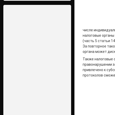
числе индивидуаль
налоговые органы
(часть 5 статьи 1
За повторное так
органа может диск
Также налоговые 
правонарушении з
привлечено к суб
протоколов сможе