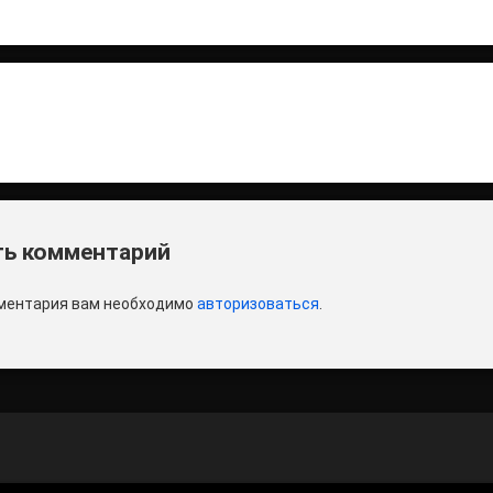
итать
и
ь комментарий
ментария вам необходимо
авторизоваться
.