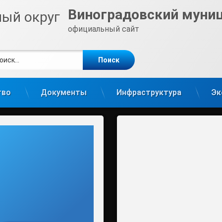
Виноградовский муни
официальный сайт
ти:
те
gram
тво
Документы
Инфраструктура
Эк