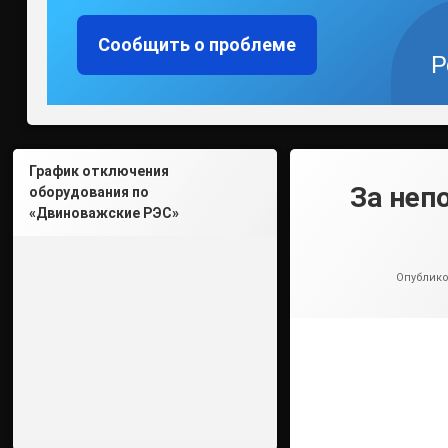
Сообщить о проблеме
Р
График отключения
За неп
оборудования по
«Двиноважские РЭС»
Опублик