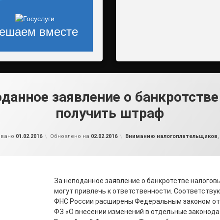
ешаем вместе
оданное заявление о банкротств
получить штраф
от
admin2
Рубрики:
овано
01.02.2016
Обновлено на
02.02.2016
Вниманию налогоплательщиков
За неподанное заявление о банкротстве налогов
могут привлечь к ответственности. Соответств
ФНС России расширены Федеральным законом от 
ФЗ «О внесении изменений в отдельные законод