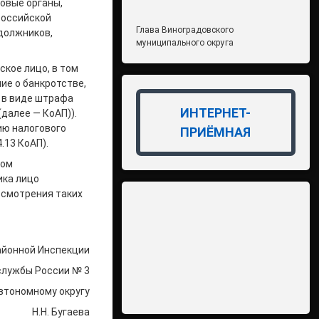
овые органы,
Российской
Глава Виноградовского
 должников,
муниципального округа
кое лицо, в том
ие о банкротстве,
 в виде штрафа
ИНТЕРНЕТ-
(далее — КоАП)).
ию налогового
ПРИЁМНАЯ
.13 КоАП).
ном
ика лицо
ссмотрения таких
айонной Инспекции
службы России № 3
автономному округу
Н.Н. Бугаева