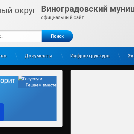
Виноградовский муни
официальный сайт
е
m
тво
Документы
Инфраструктура
Эк
 горит фонарь?
Решаем вместе