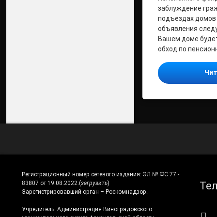
заблуждение граж
подъездах домов
объявления след
Вашем доме буде
обход по пенсион
Чит
Регистрационный номер сетевого издания:
ЭЛ № ФС 77 -
Те
83807 от 19.08.2022.
(
загрузить
)
Зарегистрировавший орган – Роскомнадзор.
Учредитель: Администрация Виноградовского