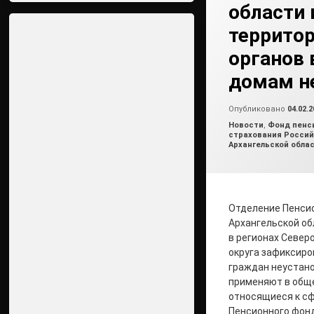
области 
террито
органов 
домам не
Опубликовано
04.02.2
Рубрики:
Новости
,
Фонд пенси
страхования Россий
Архангельской облас
Отделение Пенси
Архангельской об
в регионах Север
округа зафиксир
граждан неустан
применяют в общ
относящиеся к сф
Пенсионного фонд