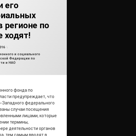
и его
риальных
в регионе по
 ходят!
от
admin2
016
онного и социального
ской Федерации по
ти и НАО
онного фонда по
ласти предупреждает, что
о-Западного федерального
ованы случаи посещения
овленными лицами, которые
ении термины,
ере деятельности органов
а, тем самым вводят в