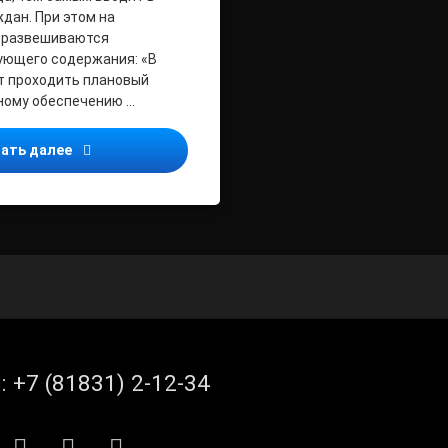
дан. При этом на
 развешиваются
ующего содержания: «В
т проходить плановый
ному обеспечению …
Граждане, проявляйте бдительность: сотрудники От
ать далее
л:
+7 (81831) 2-12-34