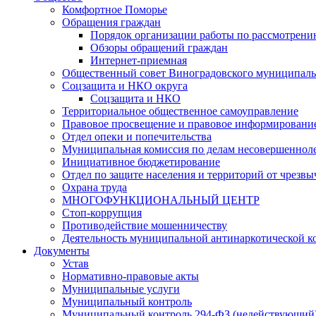
Комфортное Поморье
Обращения граждан
Порядок организации работы по рассмотрени
Обзоры обращений граждан
Интернет-приемная
Общественный совет Виноградовского муниципаль
Соцзащита и НКО округа
Соцзащита и НКО
Территориальное общественное самоуправление
Правовое просвещение и правовое информировани
Отдел опеки и попечительства
Муниципальная комиссия по делам несовершенноле
Инициативное бюджетирование
Отдел по защите населения и территорий от чрезв
Охрана труда
МНОГОФУНКЦИОНАЛЬНЫЙ ЦЕНТР
Стоп-коррупция
Противодействие мошенничеству
Деятельность муниципальной антинаркотической к
Документы
Устав
Нормативно-правовые акты
Муниципальные услуги
Муниципальный контроль
Муниципальный контроль 294-ФЗ (недействующий