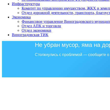
Инфраструктура
Комитет по управлению имуществом, ЖКХ и земел
Отдел дорожной деятельности, транспорта, благоус
Экономика
Финансовое управление Виноградовского муницип
Отдел АПК и торговли
Отдел экономики
Виноградовская ТИК
Не убран мусор, яма на до
Столкнулись с проблемой — сообщите о 