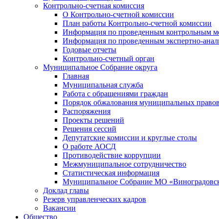
Контрольно-счетная комиссия
О Контрольно-счетной комиссии
План работы Контрольно-счетной комиссии
Информация по проведенным контрольным м
Информация по проведенным экспертно-анал
Годовые отчеты
Контрольно-счетный орган
Муниципальное Собрание округа
Главная
Муниципальная служба
Работа с обращениями граждан
Порядок обжалования муниципальных правов
Распоряжения
Проекты решений
Решения сессий
Депутатские комиссии и круглые столы
О работе АОСД
Противодействие коррупции
Межмуниципальное сотрудничество
Статистическая информация
Муниципальное Собрание МО «Виноградовск
Доклад главы
Резерв управленческих кадров
Вакансии
Общество