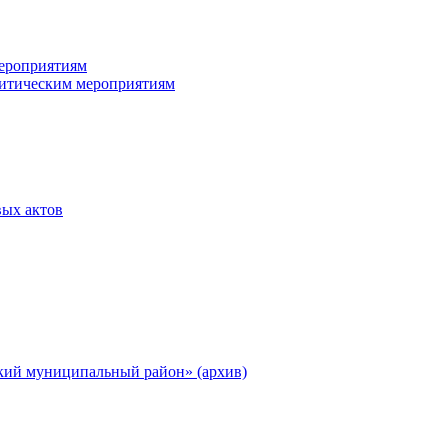
ероприятиям
итическим мероприятиям
ых актов
ий муниципальный район» (архив)