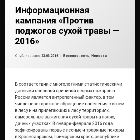
Информационная
кампания «Против
поджогов сухой травы —
2016»
от
admin2
Рубрики:
Опубликовано
23.03.2016
Безопасность
,
Новости
В соответствии с многолетними статистическими
данными основной причиной лесных пожаров в
России является антропогенный фактор, в том
числе неосторожное обращение населения с огнем
в лесу и на прилегающих к лесу территориях,
самовольные выжигания сухой травы на полях,
дачных участках. В январе-феврале 2016 года
зафиксированы первые лесные и травяные пожары
в Краснодарском, Приморском краях, республике