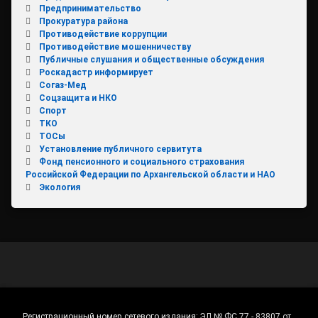
Предпринимательство
Прокуратура района
Противодействие коррупции
Противодействие мошенничеству
Публичные слушания и общественные обсуждения
Роскадастр информирует
Согаз-Мед
Соцзащита и НКО
Спорт
ТКО
ТОСы
Установление публичного сервитута
Фонд пенсионного и социального страхования
Российской Федерации по Архангельской области и НАО
Экология
Регистрационный номер сетевого издания:
ЭЛ № ФС 77 - 83807 от