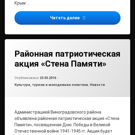
Крым …
Информационная кампания
Читать далее
Районная патриотическая
акция «Стена Памяти»
Обновлено на
от
admin2
23.03.2016
Опубликовано
23.03.2016
Рубрики:
Культура, туризм и молодежная политика
,
Новости
Администрацией Виноградовского района
объявлена районная патриотическая акция «Стена
Памяти», посвященная Дню Победы в Великой
Отечественной войне 1941-1945 гг. Акция будет