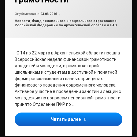
Обновлено на
от
admin2
23.03.2016
Опубликовано
23.03.2016
Рубрики:
Новости
,
Фонд пенсионного и социального страхования
Российской Федерации по Архангельской области и НАО
С 14 по 22 марта в Архангельской области прошла
Всероссийская неделя финансовой грамотности
для детей и молодежи, в рамках которой
школьникам и студентам в доступной и понятной
форме рассказывали о главных принципах
финансового поведения современного человека.
Активное участие в проведении занятий и лекций с
мо лодежью по вопросам пенсионной грамотности
принято Отделение ПФР по …
Более 30 мероприятий п
Читать далее