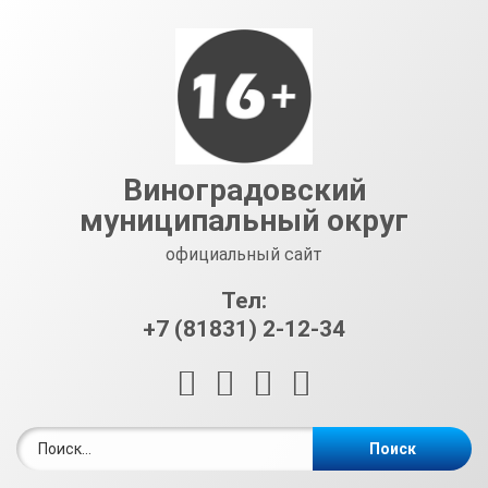
Перейти
к
содержимому
Виноградовский
муниципальный округ
официальный сайт
Тел:
+7 (81831) 2-12-34
RSS
E-mail
ВКонтакте
Telegram
Найти: