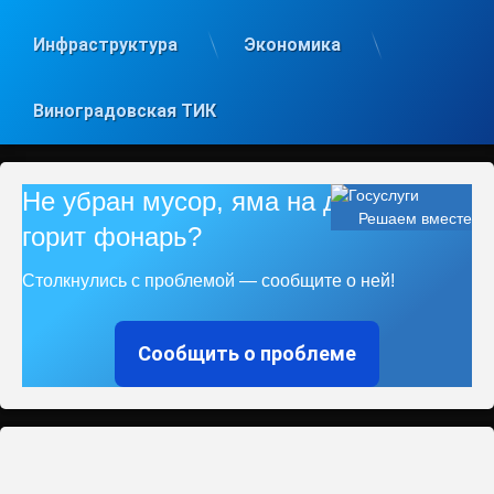
Инфраструктура
Экономика
Виноградовская ТИК
Не убран мусор, яма на дороге, не
Решаем вместе
горит фонарь?
Столкнулись с проблемой — сообщите о ней!
Сообщить о проблеме