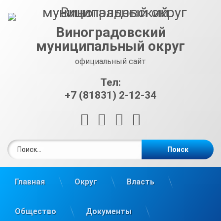
Перейти
к
содержимому
Виноградовский
муниципальный округ
официальный сайт
Тел:
+7 (81831) 2-12-34
RSS
E-mail
ВКонтакте
Telegram
Найти:
Главная
Округ
Власть
Общество
Документы