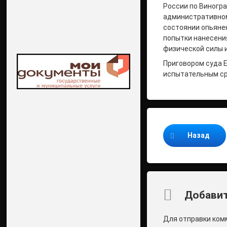
России по Виногра
административном
состоянии опьянен
попытки нанесени
физической силы 
Приговором суда Е
испытательным сро
Продолжайте ч
Назад
Комментари
Добавит
Для отправки ком