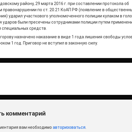
довскому району, 29 марта 2016 г. при составлении протокола об
 правонарушении по ст. 20.21 КоАП РФ (появление в общественны
ия) ударил участкового уполномоченного полиции кулаком в гол
я ударов были пресечены сотрудниками полиции путем применени
и специальных средств.
горову назначено наказание в виде 1 года лишения свободы усло
ком 1 год. Приговор не вступил в законную силу.
итать
и
ь комментарий
ментария вам необходимо
авторизоваться
.