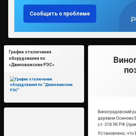
Сообщить о проблеме
Р
График отключения
Виног
оборудования по
«Двиноважские РЭС»
по
Виноградовский р
деревни Осиново 
ст. 318 УК РФ (пр
Установлено, что 