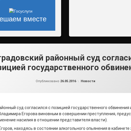
ешаем вместе
радовский районный суд соглас
зицией государственного обвине
от
admin2
Рубрики:
Опубликовано
26.05.2016
Новости
айонный суд согласился с позицией государственного обвинения 
Владимира Егорова виновным в совершении преступления, предус
именение насилия в отношении представителя власти).
Егоров, находясь в состоянии алкогольного опьянения в кабинет