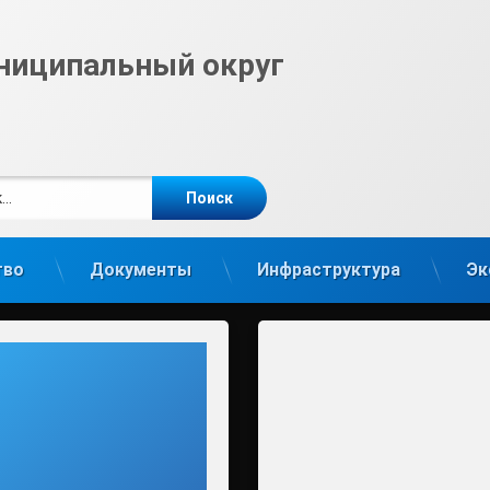
ниципальный округ
е
m
тво
Документы
Инфраструктура
Эк