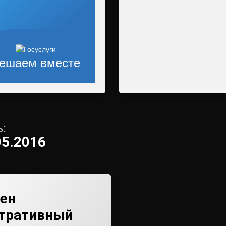
ешаем вместе
:
05.2016
ен
тративный