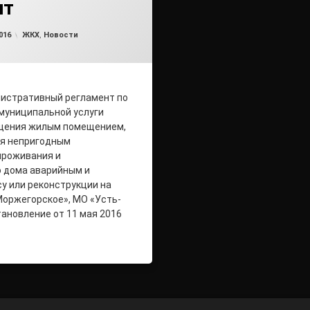
нт
Обновлено на
от
admin2
25.05.2016
Рубрики:
016
ЖКХ
,
Новости
истративный регламент по
муниципальной услуги
щения жилым помещением,
я непригодным
проживания и
о дома аварийным и
у или реконструкции на
оржегорское», МО «Усть-
тановление от 11 мая 2016