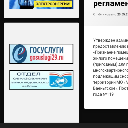
регламе
Опубликовано
25.05.2
Утвержден админ
предоставлению 
«Признание поме
жилого помещени
(пригодным) для 
многоквартирног
подлежащим снос
территории МО «М
Ваеньгское». Пос
года №119