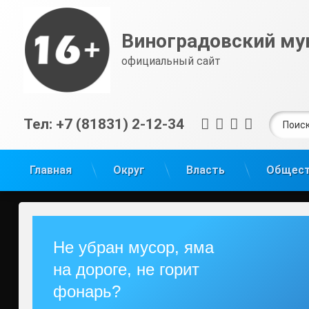
Перейти
к
Виноградовский му
содержимому
официальный сайт
Найти:
RSS
E-mail
ВКонтакт
Telegra
Тел:
+7 (81831) 2-12-34
Главная
Округ
Власть
Общес
Не убран мусор, яма
на дороге, не горит
фонарь?