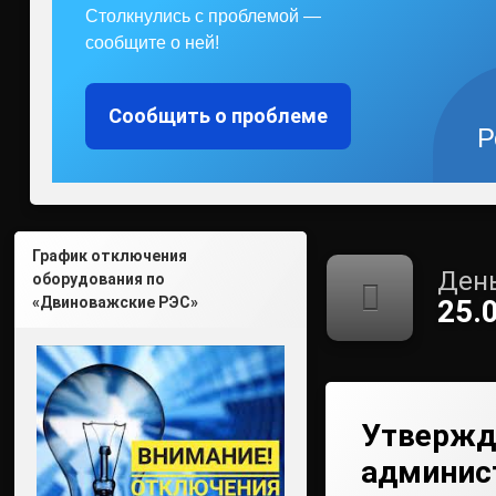
Столкнулись с проблемой —
сообщите о ней!
Сообщить о проблеме
Р
График отключения
День
оборудования по
«Двиноважские РЭС»
25.
Утвержд
админис