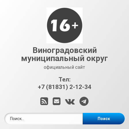
Перейти
к
содержимому
Виноградовский
муниципальный округ
официальный сайт
Тел:
+7 (81831) 2-12-34
RSS
E-mail
ВКонтакте
Telegram
Найти: