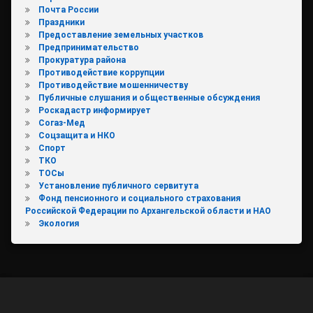
Почта России
Праздники
Предоставление земельных участков
Предпринимательство
Прокуратура района
Противодействие коррупции
Противодействие мошенничеству
Публичные слушания и общественные обсуждения
Роскадастр информирует
Согаз-Мед
Соцзащита и НКО
Спорт
ТКО
ТОСы
Установление публичного сервитута
Фонд пенсионного и социального страхования
Российской Федерации по Архангельской области и НАО
Экология