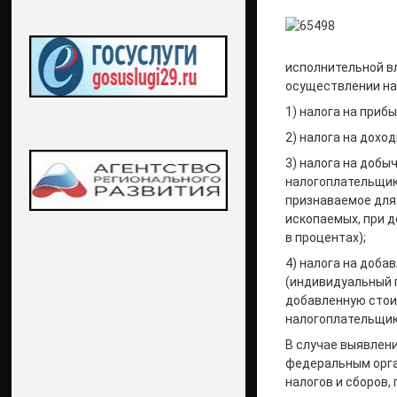
исполнительной вл
осуществлении на
1) налога на приб
2) налога на дохо
3) налога на добы
налогоплательщик
признаваемое для
ископаемых, при 
в процентах);
4) налога на доба
(индивидуальный 
добавленную стои
налогоплательщик
В случае выявлени
федеральным орга
налогов и сборов,