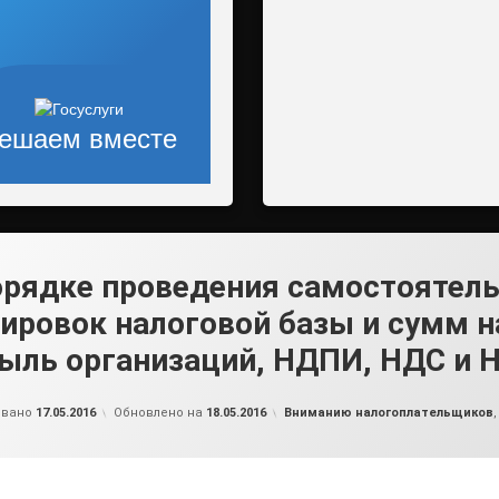
ешаем вместе
орядке проведения самостоятел
ировок налоговой базы и сумм н
ыль организаций, НДПИ, НДС и
от
admin2
Рубрики:
овано
17.05.2016
Обновлено на
18.05.2016
Вниманию налогоплательщиков