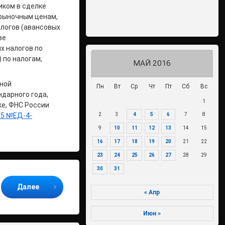
иком в сделке
 рыночным ценам,
алогов (авансовых
ве
х налогов по
 по налогам,
МАЙ 2016
ьной
Пн
Вт
Ср
Чт
Пт
Сб
Вс
ндарного года,
1
е, ФНС России
2
3
4
5
6
7
8
15 №ЕД-4-
9
10
11
12
13
14
15
16
17
18
19
20
21
22
23
24
25
26
27
28
29
30
31
Далее
« Апр
Июн »