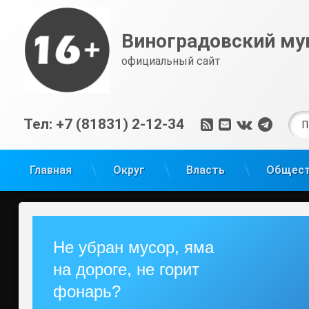
Перейти
к
Виноградовский му
содержимому
официальный сайт
Най
RSS
E-mail
ВКонтак
Tele
Тел:
+7 (81831) 2-12-34
Главная
Округ
Власть
Общес
Не убран мусор, яма
на дороге, не горит
фонарь?