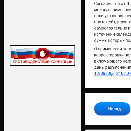
Согласно п. 6 ст.
между взаимозави
если указанное не
платежей), указан
самостоятельно п
истечении календа
суммы которых по
О применении поло
корректировки нал
включающего нало
даны разъяснения
13/3833@
;
от 03.0
Продолжайте ч
Назад