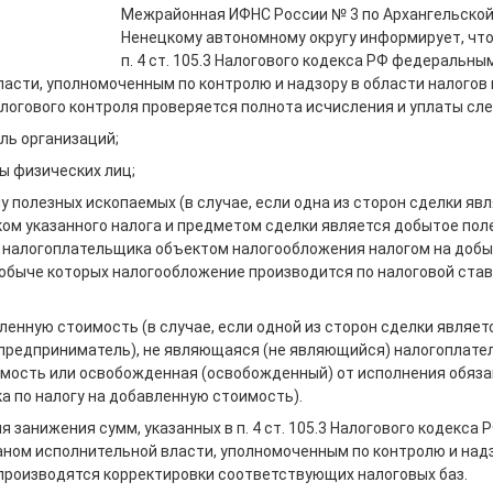
Межрайонная ИФНС России № 3 по Архангельской
Ненецкому автономному округу информирует, что
п. 4 ст. 105.3 Налогового кодекса РФ федеральны
асти, уполномоченным по контролю и надзору в области налогов и
логового контроля проверяется полнота исчисления и уплаты сл
ыль организаций;
ды физических лиц;
чу полезных ископаемых (в случае, если одна из сторон сделки яв
ом указанного налога и предметом сделки является добытое пол
 налогоплательщика объектом налогообложения налогом на добы
добыче которых налогообложение производится по налоговой став
вленную стоимость (в случае, если одной из сторон сделки являе
предприниматель), не являющаяся (не являющийся) налогоплате
мость или освобожденная (освобожденный) от исполнения обяз
а по налогу на добавленную стоимость).
я занижения сумм, указанных в п. 4 ст. 105.3 Налогового кодекса 
ном исполнительной власти, уполномоченным по контролю и надз
 производятся корректировки соответствующих налоговых баз.