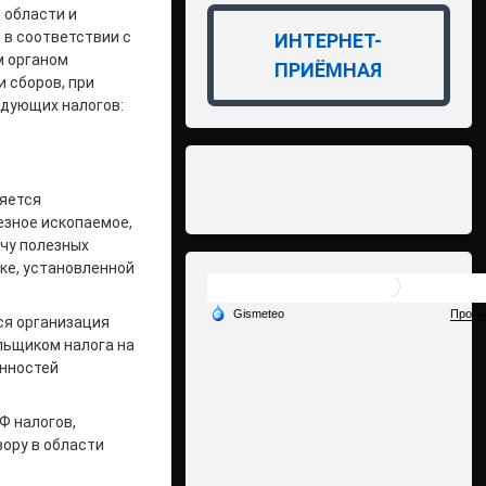
 области и
 в соответствии с
ИНТЕРНЕТ-
м органом
ПРИЁМНАЯ
 сборов, при
едующих налогов:
ляется
езное ископаемое,
чу полезных
ке, установленной
тся организация
льщиком налога на
анностей
РФ налогов,
ору в области