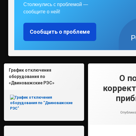
Столкнулись с проблемой —
сообщите о ней!
Сообщить о проблеме
Р
График отключения
О п
оборудования по
«Двиноважские РЭС»
коррект
приб
Опублик