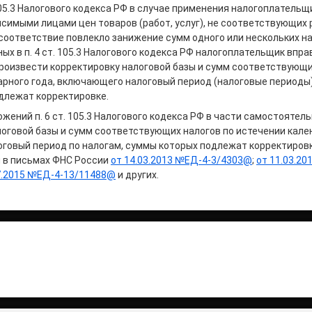
 105.3 Налогового кодекса РФ в случае применения налогоплательщ
симыми лицами цен товаров (работ, услуг), не соответствующих
соответствие повлекло занижение сумм одного или нескольких н
ных в п. 4 ст. 105.3 Налогового кодекса РФ налогоплательщик впра
роизвести корректировку налоговой базы и сумм соответствующи
рного года, включающего налоговый период (налоговые периоды)
длежат корректировке.
жений п. 6 ст. 105.3 Налогового кодекса РФ в части самостоятел
оговой базы и сумм соответствующих налогов по истечении кале
говый период по налогам, суммы которых подлежат корректировк
 в письмах ФНС России
от 14.03.2013 №ЕД-4-3/4303@
;
от 11.03.20
7.2015 №ЕД-4-13/11488@
и других.
итать