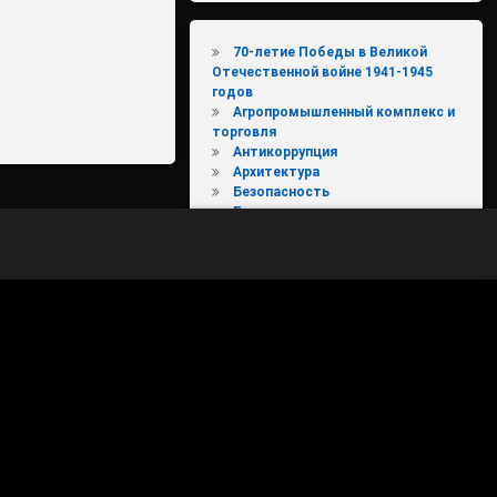
70-летие Победы в Великой
Отечественной войне 1941-1945
годов
Агропромышленный комплекс и
торговля
Антикоррупция
Архитектура
Безопасность
Биологические отходы
Благоустройство территорий
Вести из поселений
Власть
Вниманию налогоплательщиков
Вода России
Выходи гулять
Госавтоинспекция
ЖКХ
ЖКХ и городская среда
Имущественные торги
КОБДД
Конкурс "День защиты от
экологической опасности"
Культура, туризм и молодежная