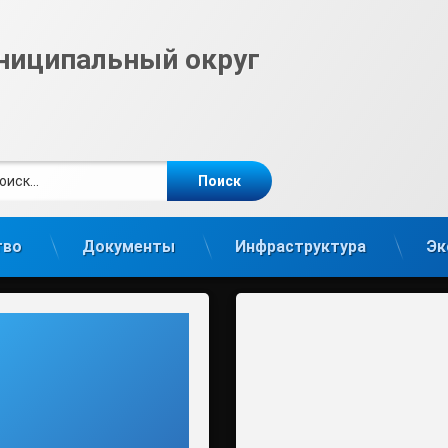
ниципальный округ
ти:
те
gram
тво
Документы
Инфраструктура
Эк