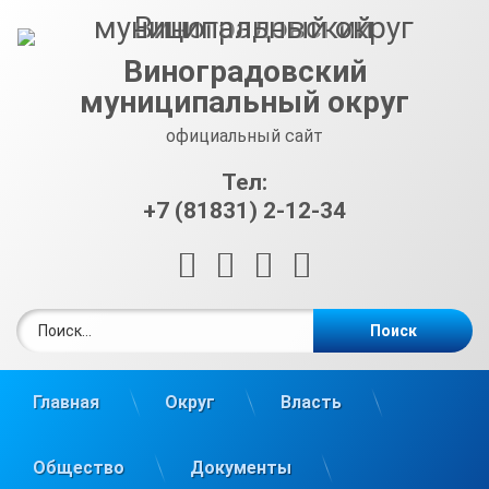
Перейти
к
содержимому
Виноградовский
муниципальный округ
официальный сайт
Тел:
+7 (81831) 2-12-34
RSS
E-mail
ВКонтакте
Telegram
Найти:
Главная
Округ
Власть
Общество
Документы