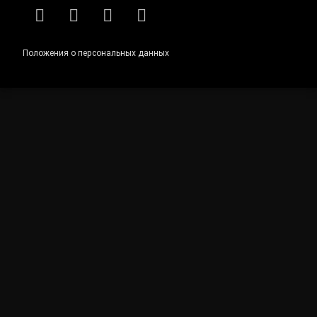
RSS
E-mail
ВКонтакте
Telegram
Положения о персональных данных