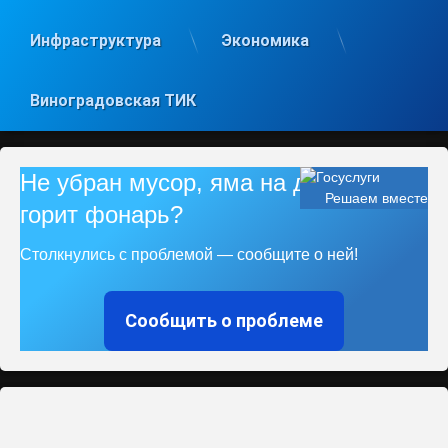
Инфраструктура
Экономика
Виноградовская ТИК
Не убран мусор, яма на дороге, не
Решаем вместе
горит фонарь?
Столкнулись с проблемой — сообщите о ней!
Сообщить о проблеме