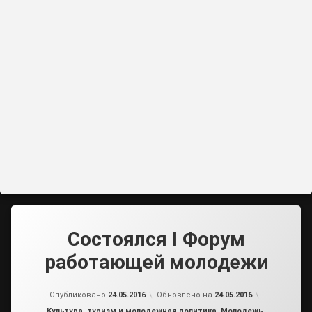
Состоялся I Форум
работающей молодежи
от
admin2
Опубликовано
24.05.2016
Обновлено на
24.05.2016
Рубрики:
Культура, туризм и молодежная политика
,
Молодежь
,