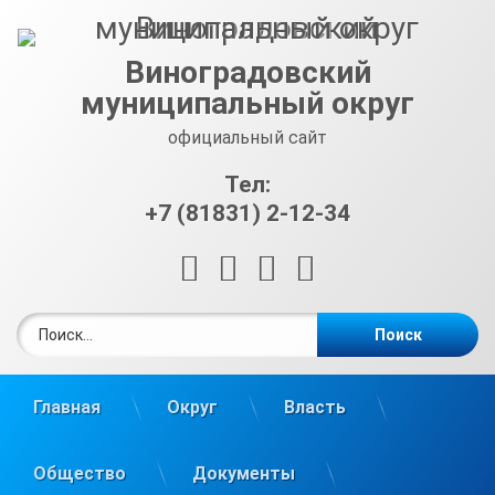
Перейти
к
содержимому
Виноградовский
муниципальный округ
официальный сайт
Тел:
+7 (81831) 2-12-34
RSS
E-mail
ВКонтакте
Telegram
Найти:
Главная
Округ
Власть
Общество
Документы