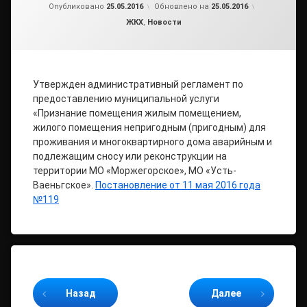
от
admin2
Опубликовано
25.05.2016
Обновлено на
25.05.2016
Рубрики:
ЖКХ
,
Новости
Утвержден административный регламент по
предоставлению муниципальной услуги
«Признание помещения жилым помещением,
жилого помещения непригодным (пригодным) для
проживания и многоквартирного дома аварийным и
подлежащим сносу или реконструкции на
территории МО «Моржегорское», МО «Усть-
Ваеньгское».
Постановление от 11 мая 2016 года
№119
Продолжайте читать
Назад
Далее