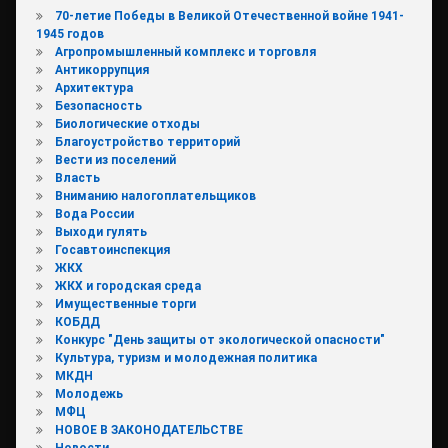
70-летие Победы в Великой Отечественной войне 1941-
1945 годов
Агропромышленный комплекс и торговля
Антикоррупция
Архитектура
Безопасность
Биологические отходы
Благоустройство территорий
Вести из поселений
Власть
Вниманию налогоплательщиков
Вода России
Выходи гулять
Госавтоинспекция
ЖКХ
ЖКХ и городская среда
Имущественные торги
КОБДД
Конкурс "День защиты от экологической опасности"
Культура, туризм и молодежная политика
МКДН
Молодежь
МФЦ
НОВОЕ В ЗАКОНОДАТЕЛЬСТВЕ
Новости