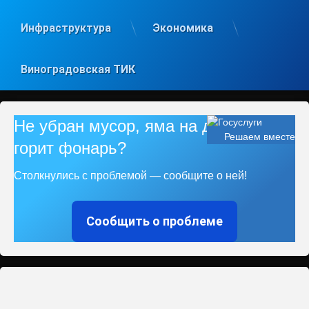
Инфраструктура
Экономика
Виноградовская ТИК
Не убран мусор, яма на дороге, не
Решаем вместе
горит фонарь?
Столкнулись с проблемой — сообщите о ней!
Сообщить о проблеме