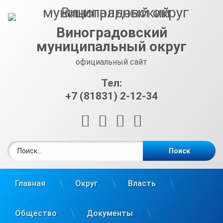
Перейти
к
содержимому
Виноградовский
муниципальный округ
официальный сайт
Тел:
+7 (81831) 2-12-34
RSS
E-mail
ВКонтакте
Telegram
Найти:
Главная
Округ
Власть
Общество
Документы