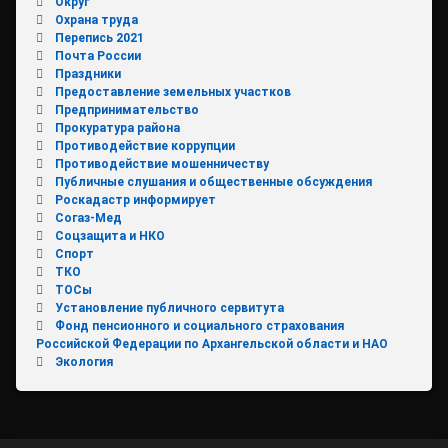
Округ
Охрана труда
Перепись 2021
Почта России
Праздники
Предоставление земельных участков
Предпринимательство
Прокуратура района
Противодействие коррупции
Противодействие мошенничеству
Публичные слушания и общественные обсуждения
Роскадастр информирует
Согаз-Мед
Соцзащита и НКО
Спорт
ТКО
ТОСы
Установление публичного сервитута
Фонд пенсионного и социального страхования
Российской Федерации по Архангельской области и НАО
Экология