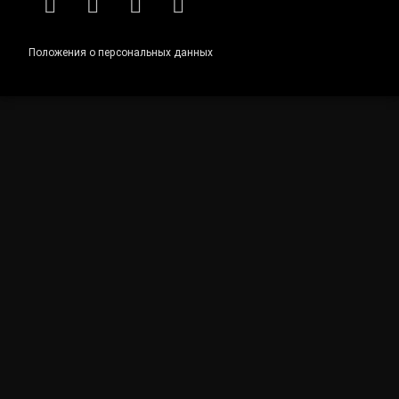
RSS
E-mail
ВКонтакте
Telegram
Положения о персональных данных