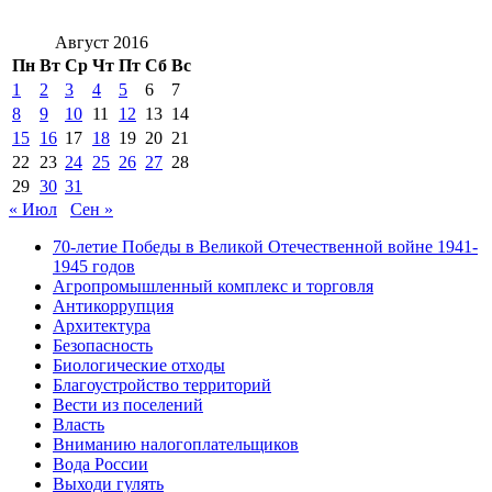
Август 2016
Пн
Вт
Ср
Чт
Пт
Сб
Вс
1
2
3
4
5
6
7
8
9
10
11
12
13
14
15
16
17
18
19
20
21
22
23
24
25
26
27
28
29
30
31
« Июл
Сен »
70-летие Победы в Великой Отечественной войне 1941-
1945 годов
Агропромышленный комплекс и торговля
Антикоррупция
Архитектура
Безопасность
Биологические отходы
Благоустройство территорий
Вести из поселений
Власть
Вниманию налогоплательщиков
Вода России
Выходи гулять