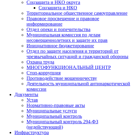
Соцзащита и НКО округа
Соцзащита и НКО
Территориальное общественное самоуправление
Правовое просвещение и правовое
информирование
Отдел опеки и попечительства
Муниципальная комиссия по делам
несовершеннолетних и защите их прав
Инициативное бюджетирование
Отдел по защите населения и территорий от
чрезвычайных ситуаций и гражданской обороны
Охрана труда
МНОГОФУНКЦИОНАЛЬНЫЙ ЦЕНТР
Стоп-коррупция
Противодействие мошенничеству
Деятельность муниципальной антинаркотической
комиссии
Документы
Устав
Нормативно-правовые акты
Муниципальные услуги
Муниципальный контроль
Муниципальный контроль 294-ФЗ
(недействующий)
Инфраструктура