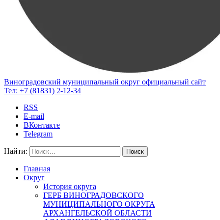
Виноградовский муниципальный округ
официальный сайт
Тел:
+7 (81831) 2-12-34
RSS
E-mail
ВКонтакте
Telegram
Найти:
Главная
Округ
История округа
ГЕРБ ВИНОГРАДОВСКОГО
МУНИЦИПАЛЬНОГО ОКРУГА
АРХАНГЕЛЬСКОЙ ОБЛАСТИ