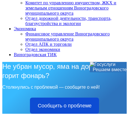
Комитет по управлению имуществом, ЖКХ и
земельным отношениям Виноградовского
муниципального округа
Отдел дорожной деятельности, транспорта,
благоустройства и экологии
Экономика
Финансовое управление Виноградовского
муниципального округа
Отдел АПК и торговли
Отдел экономики
Виноградовская ТИК
Не убран мусор, яма на дороге, не
Решаем вместе
горит фонарь?
Столкнулись с проблемой — сообщите о ней!
Сообщить о проблеме