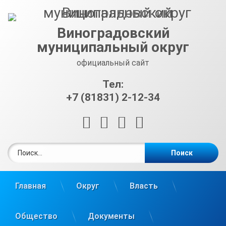
Перейти
к
содержимому
Виноградовский
муниципальный округ
официальный сайт
Тел:
+7 (81831) 2-12-34
RSS
E-mail
ВКонтакте
Telegram
Найти:
Главная
Округ
Власть
Общество
Документы