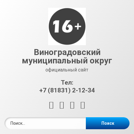
Перейти
к
содержимому
Виноградовский
муниципальный округ
официальный сайт
Тел:
+7 (81831) 2-12-34
RSS
E-mail
ВКонтакте
Telegram
Найти: