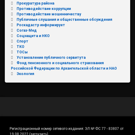
Прокуратура района
Противодействие коррупции
Противодействие мошенничеству
Публичные слушания и общественные обсуждения
Роскадастр информирует
Согаз-Мед
Соцзащита и НКО
Спорт
ТКО
ТОСы
Установление публичного сервитута
Фонд пенсионного и социального страхования
Российской Федерации по Архангельской области и НАО
Экология
Регистрационный номер сетевого издания:
ЭЛ № ФС 77 - 83807 от
19.08.2022.
(
загрузить
)