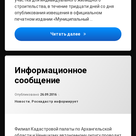
участка для индивидуального жилищного
строительства, в течение тридцати дней со дня
опубликования извещения в официальном
печатном издании «Муниципальный …
Извещение о предоставл
Читать далее
Информационное
сообщение
Обновлено на
от
admin2
26.09.2016
Опубликовано
26.09.2016
Рубрики:
Новости
,
Роскадастр информирует
Филиал Кадастровой палаты по Архангельской
области и Ненецкому автономному округу проводит