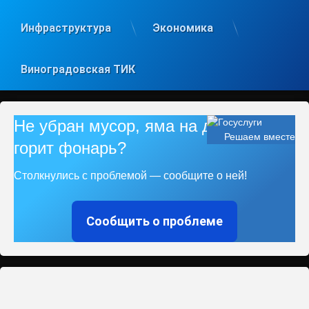
Инфраструктура
Экономика
Виноградовская ТИК
Не убран мусор, яма на дороге, не
Решаем вместе
горит фонарь?
Столкнулись с проблемой — сообщите о ней!
Сообщить о проблеме