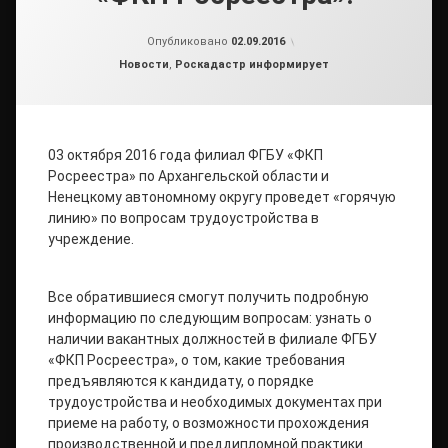
от
admin2
Опубликовано
02.09.2016
Рубрики:
Новости
,
Роскадастр информирует
03 октября 2016 года филиал ФГБУ «ФКП
Росреестра» по Архангельской области и
Ненецкому автономному округу проведет «горячую
линию» по вопросам трудоустройства в
учреждение.
Все обратившиеся смогут получить подробную
информацию по следующим вопросам: узнать о
наличии вакантных должностей в филиале ФГБУ
«ФКП Росреестра», о том, какие требования
предъявляются к кандидату, о порядке
трудоустройства и необходимых документах при
приеме на работу, о возможности прохождения
производственной и преддипломной практики