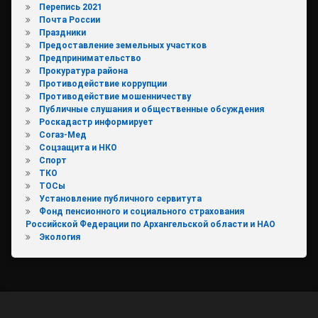
Перепись 2021
Почта России
Праздники
Предоставление земельных участков
Предпринимательство
Прокуратура района
Противодействие коррупции
Противодействие мошенничеству
Публичные слушания и общественные обсуждения
Роскадастр информирует
Согаз-Мед
Соцзащита и НКО
Спорт
ТКО
ТОСы
Установление публичного сервитута
Фонд пенсионного и социального страхования
Российской Федерации по Архангельской области и НАО
Экология