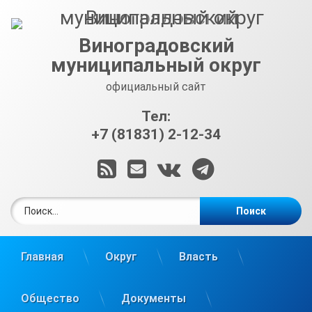
Перейти
к
содержимому
Виноградовский
муниципальный округ
официальный сайт
Тел:
+7 (81831) 2-12-34
RSS
E-mail
ВКонтакте
Telegram
Найти:
Главная
Округ
Власть
Общество
Документы