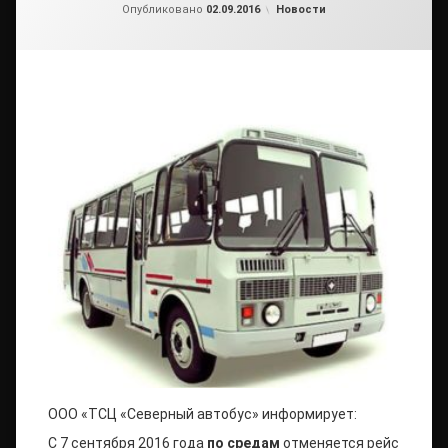
от
admin2
Рубрики:
Опубликовано
02.09.2016
Новости
ООО «ТСЦ «Северный автобус» информирует:
С 7 сентября 2016 года
по средам
отменяется рейс