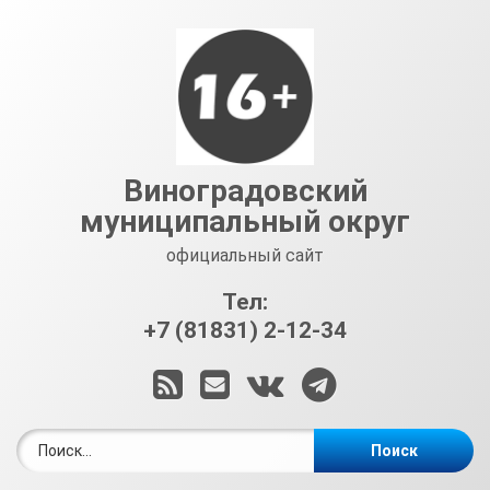
Перейти
к
содержимому
Виноградовский
муниципальный округ
официальный сайт
Тел:
+7 (81831) 2-12-34
RSS
E-mail
ВКонтакте
Telegram
Найти: