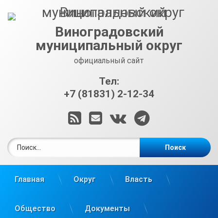
Перейти
к
содержимому
Виноградовский
муниципальный округ
официальный сайт
Тел:
+7 (81831) 2-12-34
RSS
E-mail
ВКонтакте
Telegram
Найти:
Главная
Округ
Власть
Общество
Документы