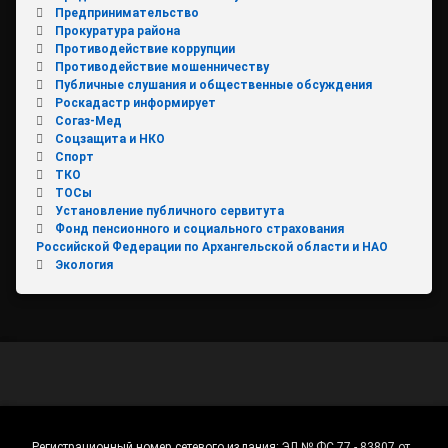
Предпринимательство
Прокуратура района
Противодействие коррупции
Противодействие мошенничеству
Публичные слушания и общественные обсуждения
Роскадастр информирует
Согаз-Мед
Соцзащита и НКО
Спорт
ТКО
ТОСы
Установление публичного сервитута
Фонд пенсионного и социального страхования
Российской Федерации по Архангельской области и НАО
Экология
Регистрационный номер сетевого издания:
ЭЛ № ФС 77 - 83807 от