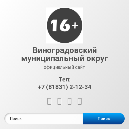
Перейти
к
содержимому
Виноградовский
муниципальный округ
официальный сайт
Тел:
+7 (81831) 2-12-34
RSS
E-mail
ВКонтакте
Telegram
Найти: