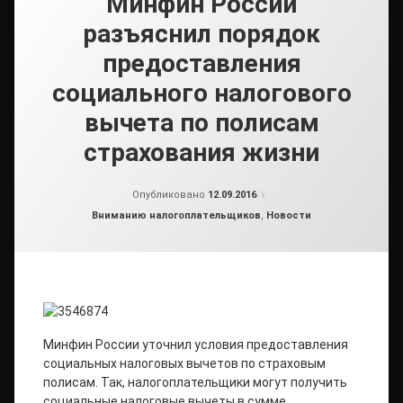
Минфин России
разъяснил порядок
предоставления
социального налогового
вычета по полисам
страхования жизни
от
admin2
Опубликовано
12.09.2016
Рубрики:
Вниманию налогоплательщиков
,
Новости
Минфин России уточнил условия предоставления
социальных налоговых вычетов по страховым
полисам. Так, налогоплательщики могут получить
социальные налоговые вычеты в сумме