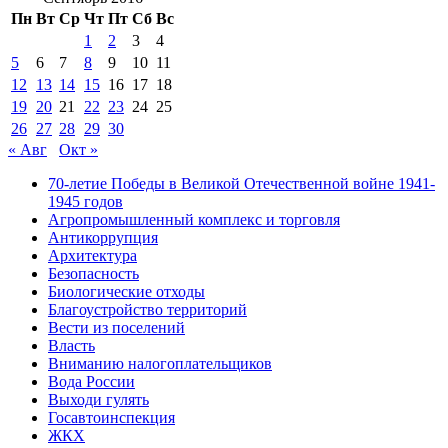
Пн
Вт
Ср
Чт
Пт
Сб
Вс
1
2
3
4
5
6
7
8
9
10
11
12
13
14
15
16
17
18
19
20
21
22
23
24
25
26
27
28
29
30
« Авг
Окт »
70-летие Победы в Великой Отечественной войне 1941-
1945 годов
Агропромышленный комплекс и торговля
Антикоррупция
Архитектура
Безопасность
Биологические отходы
Благоустройство территорий
Вести из поселений
Власть
Вниманию налогоплательщиков
Вода России
Выходи гулять
Госавтоинспекция
ЖКХ