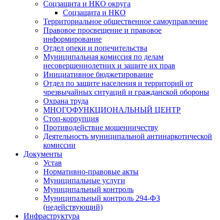
Соцзащита и НКО округа
Соцзащита и НКО
Территориальное общественное самоуправление
Правовое просвещение и правовое
информирование
Отдел опеки и попечительства
Муниципальная комиссия по делам
несовершеннолетних и защите их прав
Инициативное бюджетирование
Отдел по защите населения и территорий от
чрезвычайных ситуаций и гражданской обороны
Охрана труда
МНОГОФУНКЦИОНАЛЬНЫЙ ЦЕНТР
Стоп-коррупция
Противодействие мошенничеству
Деятельность муниципальной антинаркотической
комиссии
Документы
Устав
Нормативно-правовые акты
Муниципальные услуги
Муниципальный контроль
Муниципальный контроль 294-ФЗ
(недействующий)
Инфраструктура