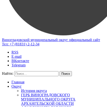
Виноградовский муниципальный округ
официальный сайт
Тел:
+7 (81831) 2-12-34
RSS
E-mail
ВКонтакте
Telegram
Найти:
Главная
Округ
История округа
ГЕРБ ВИНОГРАДОВСКОГО
МУНИЦИПАЛЬНОГО ОКРУГА
АРХАНГЕЛЬСКОЙ ОБЛАСТИ