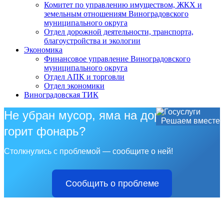
Комитет по управлению имуществом, ЖКХ и
земельным отношениям Виноградовского
муниципального округа
Отдел дорожной деятельности, транспорта,
благоустройства и экологии
Экономика
Финансовое управление Виноградовского
муниципального округа
Отдел АПК и торговли
Отдел экономики
Виноградовская ТИК
Не убран мусор, яма на дороге, не
Решаем вместе
горит фонарь?
Столкнулись с проблемой — сообщите о ней!
Сообщить о проблеме