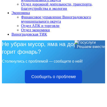
Отдел дорожной деятельности, транспорта,
благоустройства и экологии
Экономика
Финансовое управление Виноградовского
муниципального округа
Отдел АПК и торговли
Отдел экономики
Виноградовская ТИК
Не убран мусор, яма на дороге, не
Решаем вместе
горит фонарь?
Столкнулись с проблемой — сообщите о ней!
Сообщить о проблеме