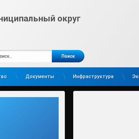
ниципальный округ
ти:
те
gram
тво
Документы
Инфраструктура
Эк