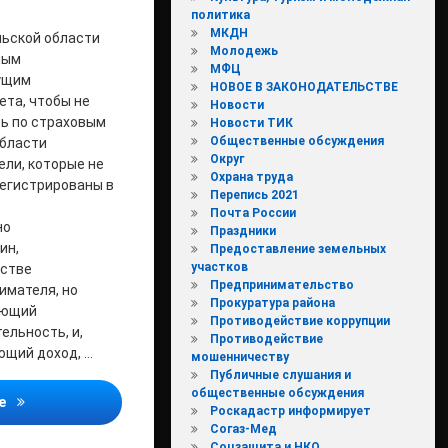
политика
МКДН
льской области
Молодежь
ным
МФЦ
ущим
НОВОЕ В ЗАКОНОДАТЕЛЬСТВЕ
ета, чтобы не
Новости
ь по страховым
Новости ТИК
Общественные обсуждения
области
Округ
ли, которые не
Охрана труда
регистрированы в
Перепись 2021
Почта России
но
Праздники
ин,
Предоставление земельных
участков
естве
Предпринимательство
имателя, но
Прокуратура района
яющий
Противодействие коррупции
льность, и,
Противодействие
ющий доход, …
мошенничеству
Публичные слушания и
общественные обсуждения
ПФР рекомендует предпринимателям, не ведущим деятельнос
ее
Роскадастр информирует
Согаз-Мед
Соцзащита и НКО