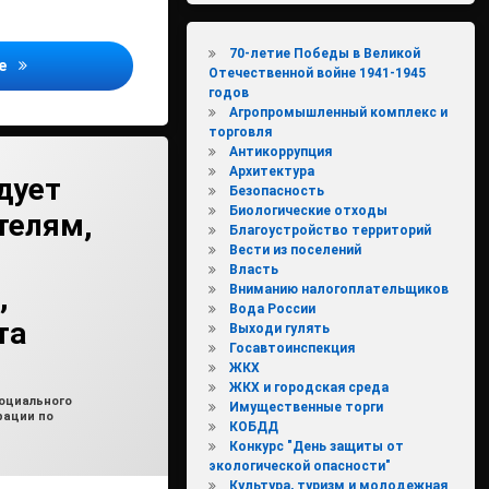
70-летие Победы в Великой
Подведены итоги конкурса по благоустройству
ее
Отечественной войне 1941-1945
годов
Агропромышленный комплекс и
торговля
Антикоррупция
Архитектура
дует
Безопасность
Биологические отходы
телям,
Благоустройство территорий
Вести из поселений
Власть
,
Вниманию налогоплательщиков
Вода России
та
Выходи гулять
Госавтоинспекция
ЖКХ
min2
ЖКХ и городская среда
оциального
Имущественные торги
рации по
КОБДД
Конкурс "День защиты от
экологической опасности"
Культура, туризм и молодежная