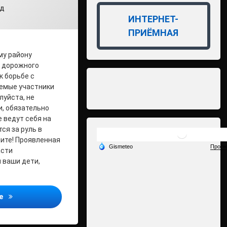
min1
ки:
ДД
ИНТЕРНЕТ-
ПРИЁМНАЯ
му району
в дорожного
к борьбе с
аемые участники
луйста, не
, обязательно
 ведут себя на
ся за руль в
ите! Проявленная
асти
 ваши дети,
Сообщи о нетрезвых водителях
ее