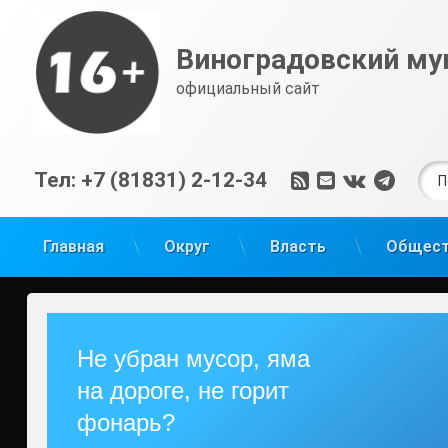
Перейти
к
Виноградовский му
содержимому
официальный сайт
Най
RSS
E-mail
ВКонтак
Tele
Тел:
+7 (81831) 2-12-34
Главная
Округ
Власть
Общес
Не убран мусор, яма
на дороге, не горит
фонарь?