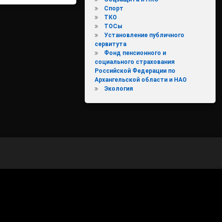
Спорт
ТКО
ТОСы
Установление публичного
сервитута
Фонд пенсионного и
социального страхования
Российской Федерации по
Архангельской области и НАО
бласти и Ненецкому автономному округу (Кадастровая палата
Экология