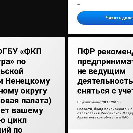
…
Читать дал
ФГБУ «ФКП
ПФР рекомен
ра» по
предпринима
льской
не ведущим
и Ненецкому
деятельность
ному округу
сняться с уче
овая палата)
от
ad
Опубликовано
28.10.2016
ает вашему
Рубрики:
Новости
,
Фонд пенсионного и с
страхования Российской Феде
ю цикл
Архангельской области и НАО
ий по