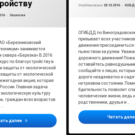
ройству
от
ad
Рубри
Опубликовано
28.10.2016
КОБ
Обновлено на
от
admin2
20.05.2019
Рубрики:
016
Экология
ОГИБДД по Виноградовско
призывает всех участнико
АО «Березниковский
движения присоединиться 
техникум» занимаются
пьянством за рулем. Уваж
 сквера «Березка» В 2016
дорожного движения! Пожа
нкурс по благоустройству в
оставайтесь равнодушными
и защиты от экологической
сообщайте о лицах, которые
 защиты от экологической
дороге неадекватно и садят
 ежегодная акция, которая
нетрезвом состоянии. Помн
России. Главная задача
бдительность позволит сп
 экологическую культуру
человеческие жизни, ведь и
чь граждан всех возрастов
родственники, друзья и …
 …
Читать дал
Подведены итоги конкурса по благоустройству
ать далее