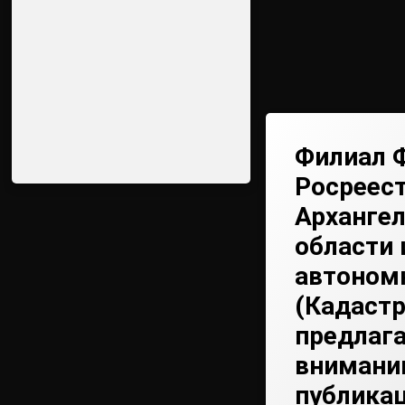
Филиал 
Росреест
Арханге
области 
автоном
(Кадастр
предлаг
внимани
публикац