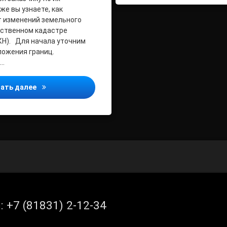
же вы узнаете, как
т изменений земельного
рственном кадастре
КН). Для начала уточним
ожения границ.
 …
Филиал ФГБУ «ФКП Росреестра» по Архангельской о
ать далее
л:
+7 (81831) 2-12-34