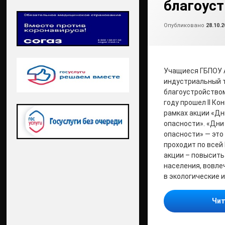
благоуст
Опубликовано
28.10.2
Учащиеся ГБПОУ 
индустриальный 
благоустройством
году прошел II Ко
рамках акции «Дн
опасности». «Дни
опасности» — это
проходит по всей 
акции – повысить
населения, вовле
в экологические и
Чит