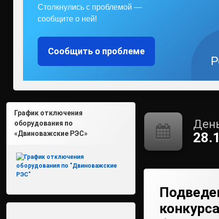
Столкнулись с проблемой —
сообщите о ней!
Сообщить о проблеме
Р
График отключения
День
оборудования по
«Двиноважские РЭС»
28.
Подведе
конкурса