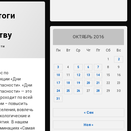
тоги
тву
ОКТЯБРЬ 2016
min1
ки:
сти
Пн
Вт
Ср
Чт
Пт
Сб
Вс
1
2
3
4
5
6
7
8
9
рс по
10
11
12
13
14
15
16
акции «Дни
17
18
19
20
21
22
23
пасности». «Дни
пасности» — это
24
25
26
27
28
29
30
проходит по всей
31
ции – повысить
селения, вовлечь
« Сен
экологические и
ятия. В нашем
Ноя »
оминациях «Самая