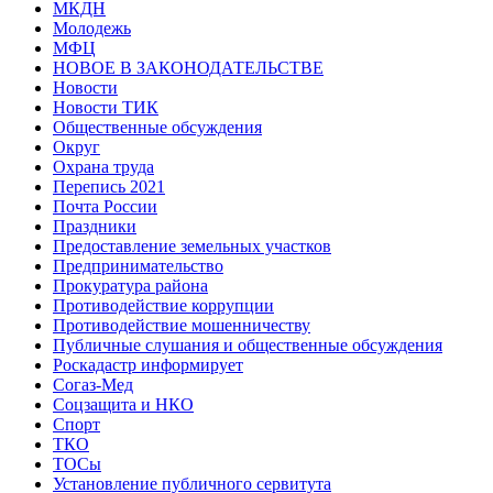
МКДН
Молодежь
МФЦ
НОВОЕ В ЗАКОНОДАТЕЛЬСТВЕ
Новости
Новости ТИК
Общественные обсуждения
Округ
Охрана труда
Перепись 2021
Почта России
Праздники
Предоставление земельных участков
Предпринимательство
Прокуратура района
Противодействие коррупции
Противодействие мошенничеству
Публичные слушания и общественные обсуждения
Роскадастр информирует
Согаз-Мед
Соцзащита и НКО
Спорт
ТКО
ТОСы
Установление публичного сервитута