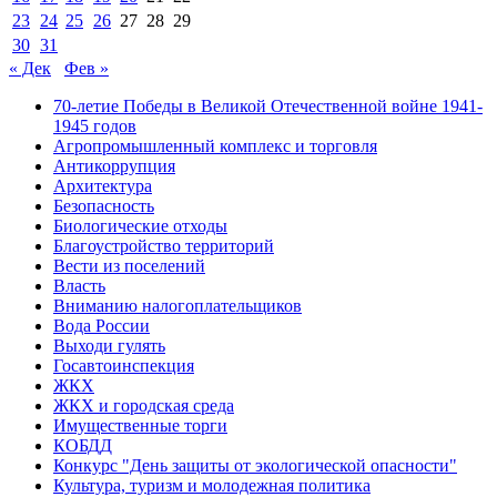
23
24
25
26
27
28
29
30
31
« Дек
Фев »
70-летие Победы в Великой Отечественной войне 1941-
1945 годов
Агропромышленный комплекс и торговля
Антикоррупция
Архитектура
Безопасность
Биологические отходы
Благоустройство территорий
Вести из поселений
Власть
Вниманию налогоплательщиков
Вода России
Выходи гулять
Госавтоинспекция
ЖКХ
ЖКХ и городская среда
Имущественные торги
КОБДД
Конкурс "День защиты от экологической опасности"
Культура, туризм и молодежная политика