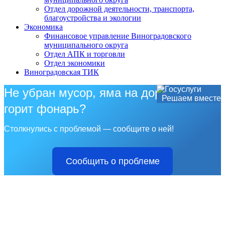
Отдел дорожной деятельности, транспорта,
благоустройства и экологии
Экономика
Финансовое управление Виноградовского
муниципального округа
Отдел АПК и торговли
Отдел экономики
Виноградовская ТИК
Не убран мусор, яма на дороге, не
Решаем вместе
горит фонарь?
Столкнулись с проблемой — сообщите о ней!
Сообщить о проблеме