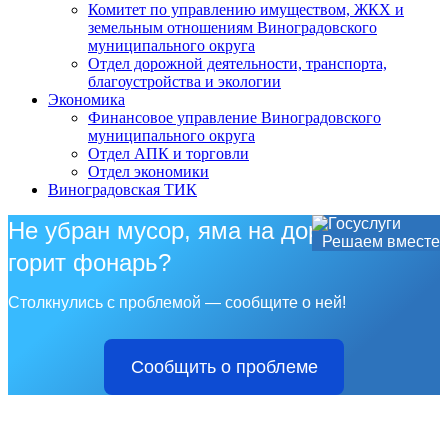
Комитет по управлению имуществом, ЖКХ и
земельным отношениям Виноградовского
муниципального округа
Отдел дорожной деятельности, транспорта,
благоустройства и экологии
Экономика
Финансовое управление Виноградовского
муниципального округа
Отдел АПК и торговли
Отдел экономики
Виноградовская ТИК
Не убран мусор, яма на дороге, не
Решаем вместе
горит фонарь?
Столкнулись с проблемой — сообщите о ней!
Сообщить о проблеме