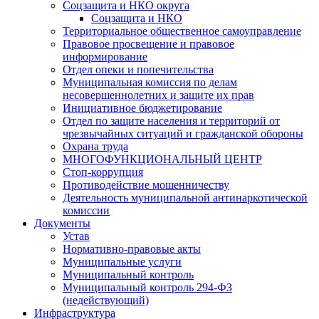
Соцзащита и НКО округа
Соцзащита и НКО
Территориальное общественное самоуправление
Правовое просвещение и правовое
информирование
Отдел опеки и попечительства
Муниципальная комиссия по делам
несовершеннолетних и защите их прав
Инициативное бюджетирование
Отдел по защите населения и территорий от
чрезвычайных ситуаций и гражданской обороны
Охрана труда
МНОГОФУНКЦИОНАЛЬНЫЙ ЦЕНТР
Стоп-коррупция
Противодействие мошенничеству
Деятельность муниципальной антинаркотической
комиссии
Документы
Устав
Нормативно-правовые акты
Муниципальные услуги
Муниципальный контроль
Муниципальный контроль 294-ФЗ
(недействующий)
Инфраструктура