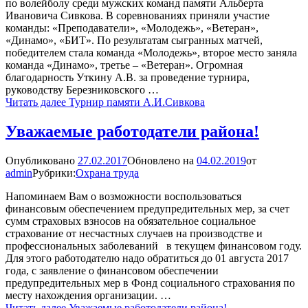
по волейболу среди мужских команд памяти Альберта
Ивановича Сивкова. В соревнованиях приняли участие
команды: «Преподаватели», «Молодежь», «Ветеран»,
«Динамо», «БИТ». По результатам сыгранных матчей,
победителем стала команда «Молодежь», второе место заняла
команда «Динамо», третье – «Ветеран». Огромная
благодарность Уткину А.В. за проведение турнира,
руководству Березниковского …
Читать далее
Турнир памяти А.И.Сивкова
Уважаемые работодатели района!
Опубликовано
27.02.2017
Обновлено на
04.02.2019
от
admin
Рубрики:
Охрана труда
Напоминаем Вам о возможности воспользоваться
финансовым обеспечением предупредительных мер, за счет
сумм страховых взносов на обязательное социальное
страхование от несчастных случаев на производстве и
профессиональных заболеваний в текущем финансовом году.
Для этого работодателю надо обратиться до 01 августа 2017
года, с заявление о финансовом обеспечении
предупредительных мер в Фонд социального страхования по
месту нахождения организации. …
Читать далее
Уважаемые работодатели района!