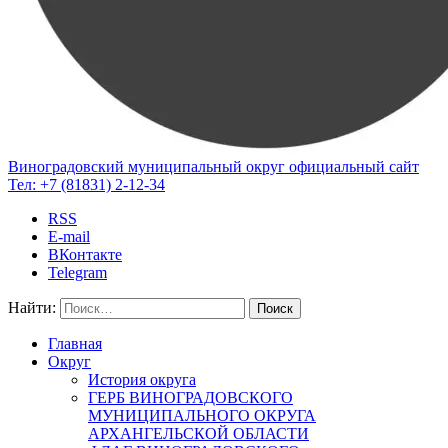
Виноградовский муниципальный округ
официальный сайт
Тел:
+7 (81831) 2-12-34
RSS
E-mail
ВКонтакте
Telegram
Найти:
Главная
Округ
История округа
ГЕРБ ВИНОГРАДОВСКОГО
МУНИЦИПАЛЬНОГО ОКРУГА
АРХАНГЕЛЬСКОЙ ОБЛАСТИ