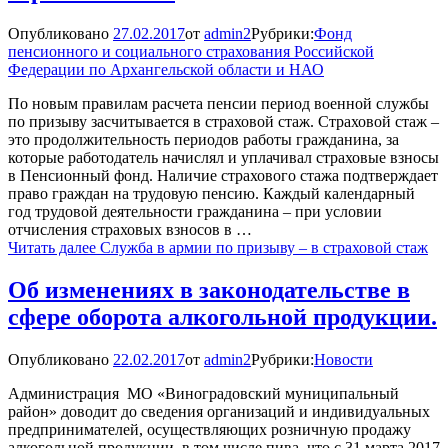
Опубликовано
27.02.2017
от
admin2
Рубрики:
Фонд
пенсионного и социального страхования Российской
Федерации по Архангельской области и НАО
По новым правилам расчета пенсии период военной службы
по призыву засчитывается в страховой стаж. Страховой стаж –
это продолжительность периодов работы гражданина, за
которые работодатель начислял и уплачивал страховые взносы
в Пенсионный фонд. Наличие страхового стажа подтверждает
право граждан на трудовую пенсию. Каждый календарный
год трудовой деятельности гражданина – при условии
отчисления страховых взносов в …
Читать далее
Служба в армии по призыву – в страховой стаж
Об изменениях в законодательстве в
сфере оборота алкогольной продукции.
Опубликовано
22.02.2017
от
admin2
Рубрики:
Новости
Администрация МО «Виноградовский муниципальный
район» доводит до сведения организаций и индивидуальных
предпринимателей, осуществляющих розничную продажу
алкогольной продукции, в том числе пива, что с 31 марта 2017