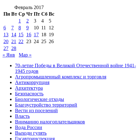
Февраль 2017
Пн
Вт
Ср
Чт
Пт
Сб
Вс
1
2
3
4
5
6
7
8
9
10
11
12
13
14
15
16
17
18
19
20
21
22
23
24
25
26
27
28
« Янв
Мар »
70-летие Победы в Великой Отечественной войне 1941-
1945 годов
Агропромышленный комплекс и торговля
Антикоррупция
Архитектура
Безопасность
Биологические отходы
Благоустройство территорий
Вести из поселений
Власть
Вниманию налогоплательщиков
Вода России
Выходи гулять
Госавтоинспекция