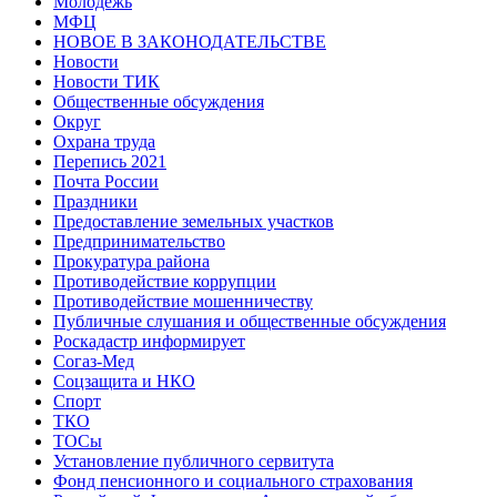
Молодежь
МФЦ
НОВОЕ В ЗАКОНОДАТЕЛЬСТВЕ
Новости
Новости ТИК
Общественные обсуждения
Округ
Охрана труда
Перепись 2021
Почта России
Праздники
Предоставление земельных участков
Предпринимательство
Прокуратура района
Противодействие коррупции
Противодействие мошенничеству
Публичные слушания и общественные обсуждения
Роскадастр информирует
Согаз-Мед
Соцзащита и НКО
Спорт
ТКО
ТОСы
Установление публичного сервитута
Фонд пенсионного и социального страхования