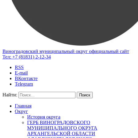
Виноградовский муниципальный округ
официальный сайт
Тел:
+7 (81831) 2-12-34
RSS
E-mail
ВКонтакте
Telegram
Найти:
Главная
Округ
История округа
ГЕРБ ВИНОГРАДОВСКОГО
МУНИЦИПАЛЬНОГО ОКРУГА
АРХАНГЕЛЬСКОЙ ОБЛАСТИ