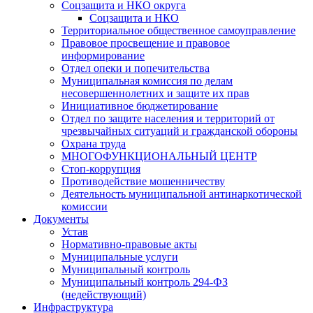
Соцзащита и НКО округа
Соцзащита и НКО
Территориальное общественное самоуправление
Правовое просвещение и правовое
информирование
Отдел опеки и попечительства
Муниципальная комиссия по делам
несовершеннолетних и защите их прав
Инициативное бюджетирование
Отдел по защите населения и территорий от
чрезвычайных ситуаций и гражданской обороны
Охрана труда
МНОГОФУНКЦИОНАЛЬНЫЙ ЦЕНТР
Стоп-коррупция
Противодействие мошенничеству
Деятельность муниципальной антинаркотической
комиссии
Документы
Устав
Нормативно-правовые акты
Муниципальные услуги
Муниципальный контроль
Муниципальный контроль 294-ФЗ
(недействующий)
Инфраструктура