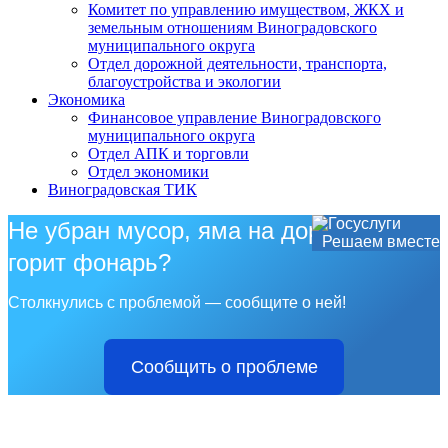
Комитет по управлению имуществом, ЖКХ и
земельным отношениям Виноградовского
муниципального округа
Отдел дорожной деятельности, транспорта,
благоустройства и экологии
Экономика
Финансовое управление Виноградовского
муниципального округа
Отдел АПК и торговли
Отдел экономики
Виноградовская ТИК
Не убран мусор, яма на дороге, не
Решаем вместе
горит фонарь?
Столкнулись с проблемой — сообщите о ней!
Сообщить о проблеме