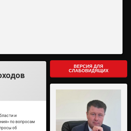
ВЕРСИЯ ДЛЯ
СЛАБОВИДЯЩИХ
оходов
бласти и
иния» по вопросам
просы об