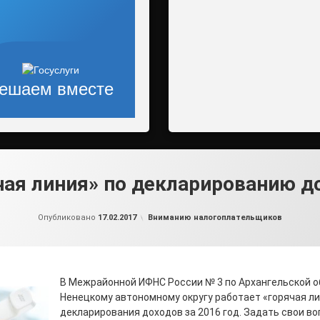
ешаем вместе
чая линия» по декларированию д
от
admin2
Рубрики:
Опубликовано
17.02.2017
Вниманию налогоплательщиков
В Межрайонной ИФНС России № 3 по Архангельской о
Ненецкому автономному округу работает «горячая л
декларирования доходов за 2016 год. Задать свои во