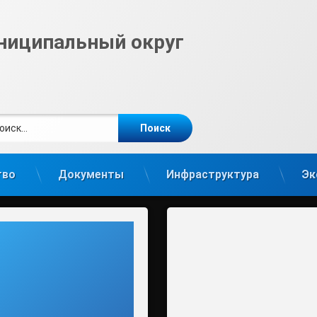
ниципальный округ
ти:
те
gram
тво
Документы
Инфраструктура
Эк