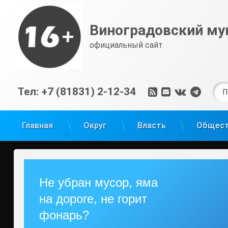
Перейти
к
Виноградовский му
содержимому
официальный сайт
Най
RSS
E-mail
ВКонтак
Tele
Тел:
+7 (81831) 2-12-34
Главная
Округ
Власть
Общес
Не убран мусор, яма
на дороге, не горит
фонарь?