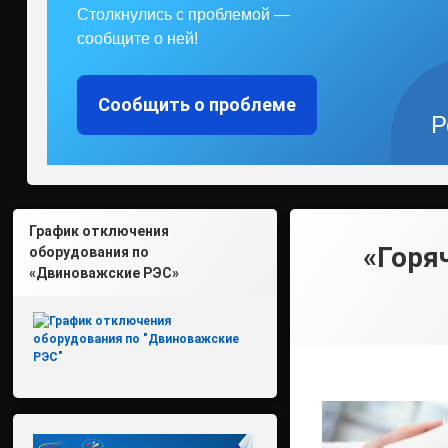
Столкнулись с проблемой —
сообщите о ней!
Сообщить о проблеме
Р
График отключения
«Горя
оборудования по
«Двиноважские РЭС»