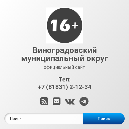
Перейти
к
содержимому
Виноградовский
муниципальный округ
официальный сайт
Тел:
+7 (81831) 2-12-34
RSS
E-mail
ВКонтакте
Telegram
Найти: