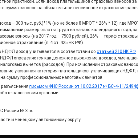
тной практикой. Если доход плательщиков страховых взносов за
 то сумма взносов на обязательное пенсионное страхование расс
оход – 300 тыс. руб.)*1% (но не более 8 МРОТ * 26% * 12), где МР
нимальный размер оплаты труда на начало календарного года, за
ховые взносы (на 2017 год – 7500 рублей), 26% — тариф страховы
онное страхование (п. 4 ст. 425 НК РФ).
 НДФЛ доход учитывается в соответствии со
статьей 210 НК РФ
.
о НДФЛ определяется как денежное выражение доходов, уменьше
налоговых вычетов (расходов). При исчислении страховых взносо
ование указанная категория плательщиков, уплачивающих НДФЛ,
 на сумму профессиональных налоговых вычетов.
 разъяснения
письмом ФНС России от 10.02.2017 № БС-4-11/2494
работе налоговыми органами.
 России № 3 по
ласти и Ненецкому автономному округу