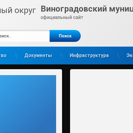
Виноградовский муни
официальный сайт
ти:
те
gram
тво
Документы
Инфраструктура
Эк