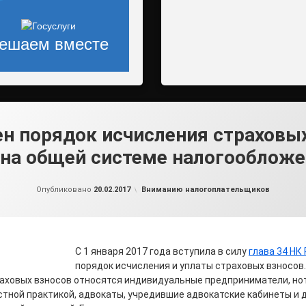
ешаем вместе
н порядок исчисления страховы
на общей системе налогооблож
от
admin2
Рубрики:
Опубликовано
20.02.2017
Вниманию налогоплательщиков
С 1 января 2017 года вступила в силу
глава 34 НК
порядок исчисления и уплаты страховых взносов.
аховых взносов относятся индивидуальные предприниматели, но
ной практикой, адвокаты, учредившие адвокатские кабинеты и д