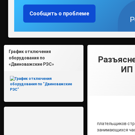
Сообщить о проблеме
Р
График отключения
Разъясне
оборудования по
«Двиноважские РЭС»
ИП 
плательщиков стр
занимающихся част