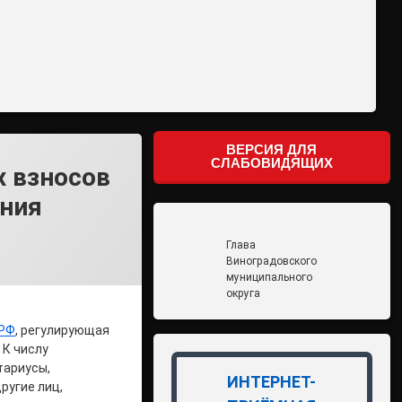
ВЕРСИЯ ДЛЯ
СЛАБОВИДЯЩИХ
х взносов
ения
Глава
Виноградовского
муниципального
округа
 РФ
, регулирующая
 К числу
тариусы,
ИНТЕРНЕТ-
ругие лиц,