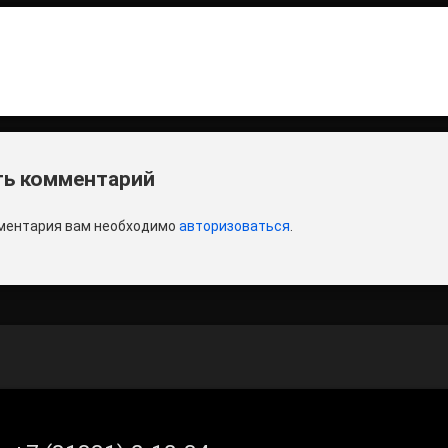
итать
и
ь комментарий
ментария вам необходимо
авторизоваться
.