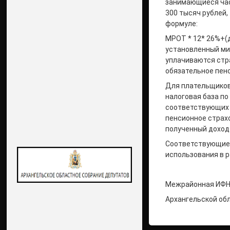
занимающиеся час
300 тысяч рублей,
формуле:
МРОТ * 12* 26%+(д
установленный ми
уплачиваются стра
обязательное пенси
Для плательщиков
налоговая база п
соответствующих 
пенсионное страх
полученный доход
Соответствующие
использования в 
Межрайонная ИФНС
Архангельской об