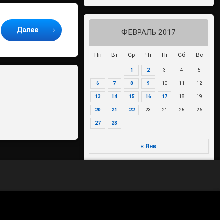
Далее
ФЕВРАЛЬ 2017
Пн
Вт
Ср
Чт
Пт
Сб
Вс
1
2
3
4
5
6
7
8
9
10
11
12
13
14
15
16
17
18
19
20
21
22
23
24
25
26
27
28
« Янв
Мар »
70-летие Победы в Великой
Отечественной войне 1941-1945
годов