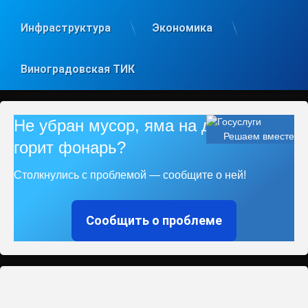
Инфраструктура
Экономика
Виноградовская ТИК
Не убран мусор, яма на дороге, не
Решаем вместе
горит фонарь?
Столкнулись с проблемой — сообщите о ней!
Сообщить о проблеме