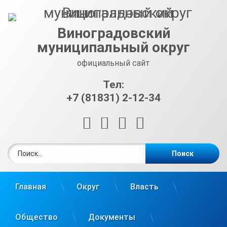
Перейти
к
содержимому
Виноградовский
муниципальный округ
официальный сайт
Тел:
+7 (81831) 2-12-34
RSS
E-mail
ВКонтакте
Telegram
Найти:
Главная
Округ
Власть
Общество
Документы