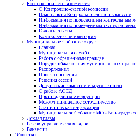
Контрольно-счетная комиссия
О Контрольно-счетной комиссии
План работы Контрольно-счетной комиссии
Информация по проведенным контрольным м
Информация по проведенным экспертно-анал
Годовые отчеты
Контрольно-счетный орган
Муниципальное Собрание округа
Главная
Муниципальная служба
Работа с обращениями граждан
Порядок обжалования муниципальных правов
Распоряжения
Проекты решений
Решения сессий
Депутатские комиссии и круглые столы
О работе АОСД
Противодействие коррупции
Межмуниципальное сотрудничество
Статистическая информация
Муниципальное Собрание МО «Виноградовск
Доклад главы
Резерв управленческих кадров
Вакансии
Общество