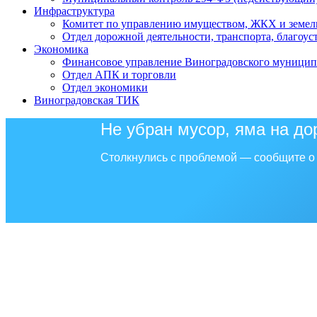
Инфраструктура
Комитет по управлению имуществом, ЖКХ и земел
Отдел дорожной деятельности, транспорта, благоус
Экономика
Финансовое управление Виноградовского муницип
Отдел АПК и торговли
Отдел экономики
Виноградовская ТИК
Не убран мусор, яма на до
Столкнулись с проблемой — сообщите о 