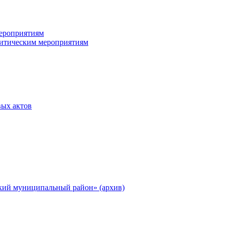
ероприятиям
итическим мероприятиям
ых актов
ий муниципальный район» (архив)