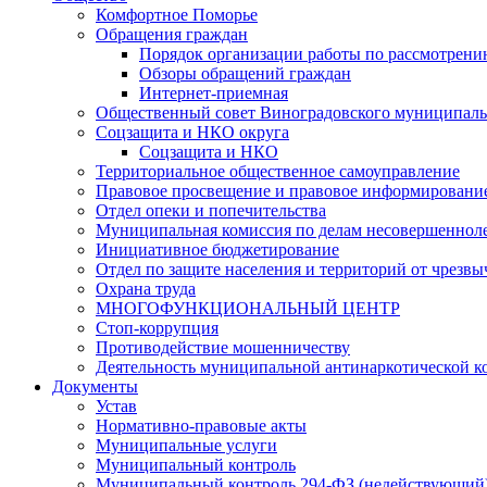
Комфортное Поморье
Обращения граждан
Порядок организации работы по рассмотрени
Обзоры обращений граждан
Интернет-приемная
Общественный совет Виноградовского муниципаль
Соцзащита и НКО округа
Соцзащита и НКО
Территориальное общественное самоуправление
Правовое просвещение и правовое информировани
Отдел опеки и попечительства
Муниципальная комиссия по делам несовершенноле
Инициативное бюджетирование
Отдел по защите населения и территорий от чрезв
Охрана труда
МНОГОФУНКЦИОНАЛЬНЫЙ ЦЕНТР
Стоп-коррупция
Противодействие мошенничеству
Деятельность муниципальной антинаркотической к
Документы
Устав
Нормативно-правовые акты
Муниципальные услуги
Муниципальный контроль
Муниципальный контроль 294-ФЗ (недействующий