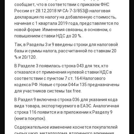
сообщает, что в соответствии с приказом ФНС
России от 28.12.2018 № СА-7-3/853@ налоговая
декларация по налогу на добавленную стоимость,
начиная с 1 квартала 2019 года, представляется по
новой форме. Изменения связаны, в основном, с
повышением ставки НДС до 20 %.
Так, в Разделы 3 и 9 введены строки для налоговой
базы и суммы налога, рассчитанной по ставкам 20
% и 20/120.
В Разделе 3 появилась строка 043 для тех, кто
отказался от применения нулевой ставки НДС в
соответствии с пунктом 7 ст. 164 Налогового
кодекса РФ. Новые строки 044 и 135 предназначены
для участников системы tax free.
В Раздел 9 включена строка 036 для указания кода
вида товара, экспортируемого в ЕАЭС. Аналогичная
строка 116 появится и в приложении к Разделу 9
(книга покупок).
Содержательное изменение коснется покупателей
сырых шкур, металлолома, вторичного алюминия,