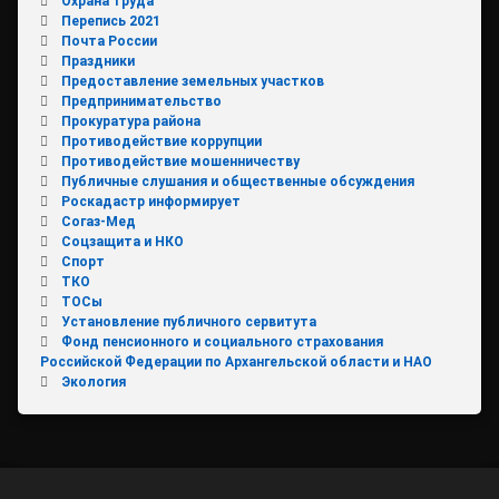
Охрана труда
Перепись 2021
Почта России
Праздники
Предоставление земельных участков
Предпринимательство
Прокуратура района
Противодействие коррупции
Противодействие мошенничеству
Публичные слушания и общественные обсуждения
Роскадастр информирует
Согаз-Мед
Соцзащита и НКО
Спорт
ТКО
ТОСы
Установление публичного сервитута
Фонд пенсионного и социального страхования
Российской Федерации по Архангельской области и НАО
Экология