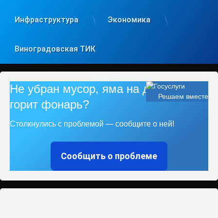
Инфраструктура
Экономика
Виноградовская ТИК
Не убран мусор, яма на дороге, не
Решаем вместе
горит фонарь?
Столкнулись с проблемой — сообщите о ней!
Сообщить о проблеме