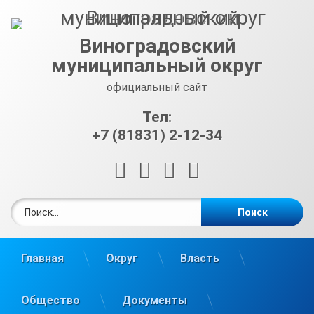
Перейти
к
содержимому
Виноградовский
муниципальный округ
официальный сайт
Тел:
+7 (81831) 2-12-34
RSS
E-mail
ВКонтакте
Telegram
Найти:
Главная
Округ
Власть
Общество
Документы