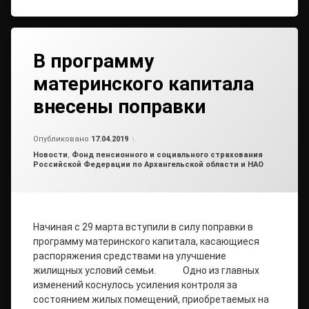
В программу
материнского капитала
внесены поправки
Обновлено на
от
admin
17.04.2019
Опубликовано
17.04.2019
Рубрики:
Новости
,
Фонд пенсионного и социального страхования
Российской Федерации по Архангельской области и НАО
Начиная с 29 марта вступили в силу поправки в
программу материнского капитала, касающиеся
распоряжения средствами на улучшение
жилищных условий семьи. Одно из главных
изменений коснулось усиления контроля за
состоянием жилых помещений, приобретаемых на