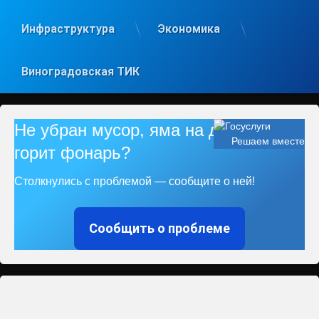
Инфраструктура
Экономика
Виноградовская ТИК
Не убран мусор, яма на дороге, не
Решаем вместе
горит фонарь?
Столкнулись с проблемой — сообщите о ней!
Сообщить о проблеме