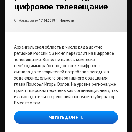
цифровое телевещание
Обновлено на
от
admin
17.04.2019
Рубрики:
Опубликовано
17.04.2019
Новости
Архангельская область в числе ряда других
регионов России с 3 июня переходит на цифровое
телевещание. Выполнить весь комплекс
необходимых работ по доставке цифрового
сигнала до телезрителей потребовал сегодня в
ходе еженедельного оперативного совещания
глава Поморья Игорь Орлов. На уровне региона уже
принят широкий перечень как организационных, так
и законодательных решений, напомнил губернатор.
Вместе с тем …
Игорь Орлов потребовал 
Читать далее