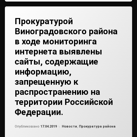
Прокуратурой
Виноградовского района
в ходе мониторинга
интернета выявлены
сайты, содержащие
информацию,
запрещенную к
распространению на
территории Российской
Федерации.
Обновлено на
от
admin
17.04.2019
Рубрики:
Опубликовано
17.04.2019
Новости
,
Прокуратура района