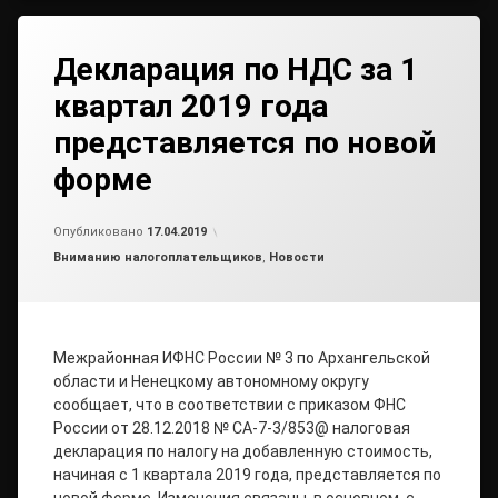
Декларация по НДС за 1
квартал 2019 года
представляется по новой
форме
Обновлено на
от
admin
17.04.2019
Опубликовано
17.04.2019
Рубрики:
Вниманию налогоплательщиков
,
Новости
Межрайонная ИФНС России № 3 по Архангельской
области и Ненецкому автономному округу
сообщает, что в соответствии с приказом ФНС
России от 28.12.2018 № СА-7-3/853@ налоговая
декларация по налогу на добавленную стоимость,
начиная с 1 квартала 2019 года, представляется по