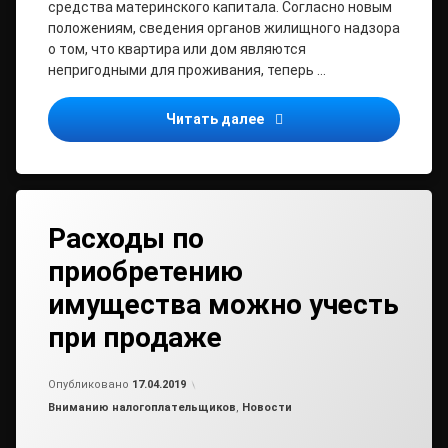
средства материнского капитала. Согласно новым
положениям, сведения органов жилищного надзора
о том, что квартира или дом являются
непригодными для проживания, теперь …
В программу материнског
Читать далее
Расходы по
приобретению
имущества можно учесть
при продаже
Обновлено на
от
admin
17.04.2019
Опубликовано
17.04.2019
Рубрики:
Вниманию налогоплательщиков
,
Новости