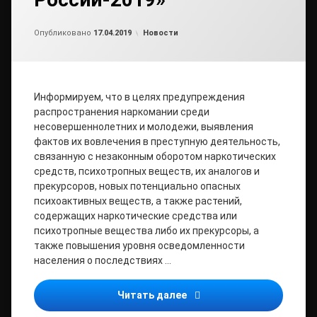
Обновлено на
от
admin
17.04.2019
Рубрики:
Опубликовано
17.04.2019
Новости
Информируем, что в целях предупреждения
распространения наркомании среди
несовершеннолетних и молодежи, выявления
фактов их вовлечения в преступную деятельность,
связанную с незаконным оборотом наркотических
средств, психотропных веществ, их аналогов и
прекурсоров, новых потенциально опасных
психоактивных веществ, а также растений,
содержащих наркотические средства или
психотропные вещества либо их прекурсоры, а
также повышения уровня осведомленности
населения о последствиях …
17 апреля 2019 года ста
Читать далее