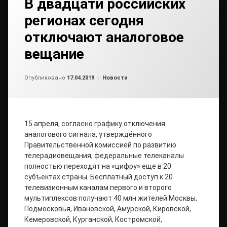
В двадцати российских
регионах сегодня
отключают аналоговое
вещание
Обновлено на
от
admin
17.04.2019
Рубрики:
Опубликовано
17.04.2019
Новости
15 апреля, согласно графику отключения
аналогового сигнала, утверждённого
Правительственной комиссией по развитию
телерадиовещания, федеральные телеканалы
полностью переходят на «цифру» еще в 20
субъектах страны. Бесплатный доступ к 20
телевизионным каналам первого и второго
мультиплексов получают 40 млн жителей Москвы,
Подмосковья, Ивановской, Амурской, Кировской,
Кемеровской, Курганской, Костромской,