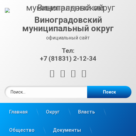
Перейти
к
содержимому
Виноградовский
муниципальный округ
официальный сайт
Тел:
+7 (81831) 2-12-34
RSS
E-mail
ВКонтакте
Telegram
Найти:
Главная
Округ
Власть
Общество
Документы