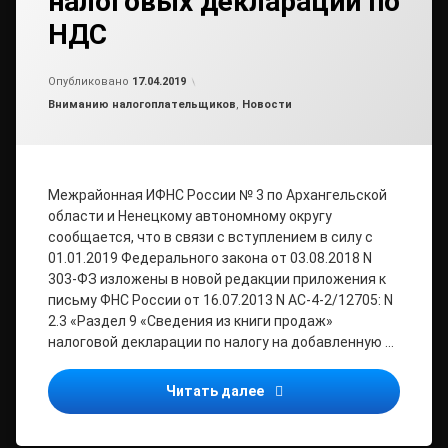
налоговых деклараций по
НДС
Обновлено на
от
admin
17.04.2019
Опубликовано
17.04.2019
Рубрики:
Вниманию налогоплательщиков
,
Новости
Межрайонная ИФНС России № 3 по Архангельской
области и Ненецкому автономному округу
сообщается, что в связи с вступлением в силу с
01.01.2019 Федерального закона от 03.08.2018 N
303-ФЗ изложены в новой редакции приложения к
письму ФНС России от 16.07.2013 N АС-4-2/12705: N
2.3 «Раздел 9 «Сведения из книги продаж»
налоговой декларации по налогу на добавленную …
С 25 апреля 2019 года п
Читать далее