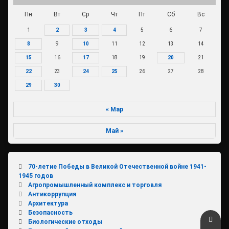
Пн
Вт
Ср
Чт
Пт
Сб
Вс
1
2
3
4
5
6
7
8
9
10
11
12
13
14
15
16
17
18
19
20
21
22
23
24
25
26
27
28
29
30
« Мар
Май »
70-летие Победы в Великой Отечественной войне 1941-
1945 годов
Агропромышленный комплекс и торговля
Антикоррупция
Архитектура
Безопасность
Верн
Биологические отходы