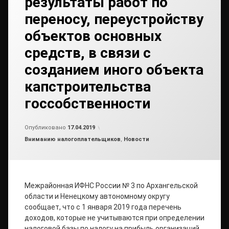
результаты работ по
переносу, переустройству
объектов основных
средств, в связи с
созданием иного объекта
капстроительства
госсобственности
Обновлено на
от
admin
17.04.2019
Опубликовано
17.04.2019
Рубрики:
Вниманию налогоплательщиков
,
Новости
Межрайонная ИФНС России № 3 по Архангельской
области и Ненецкому автономному округу
сообщает, что с 1 января 2019 года перечень
доходов, которые не учитываются при определении
налоговой базы по налогу на прибыль организаций,