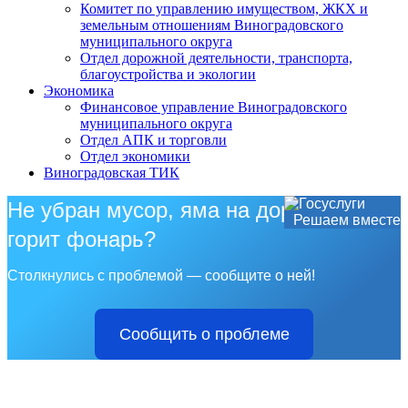
Комитет по управлению имуществом, ЖКХ и
земельным отношениям Виноградовского
муниципального округа
Отдел дорожной деятельности, транспорта,
благоустройства и экологии
Экономика
Финансовое управление Виноградовского
муниципального округа
Отдел АПК и торговли
Отдел экономики
Виноградовская ТИК
Не убран мусор, яма на дороге, не
Решаем вместе
горит фонарь?
Столкнулись с проблемой — сообщите о ней!
Сообщить о проблеме