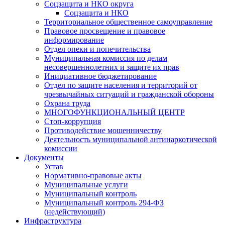
Соцзащита и НКО округа
Соцзащита и НКО
Территориальное общественное самоуправление
Правовое просвещение и правовое
информирование
Отдел опеки и попечительства
Муниципальная комиссия по делам
несовершеннолетних и защите их прав
Инициативное бюджетирование
Отдел по защите населения и территорий от
чрезвычайных ситуаций и гражданской обороны
Охрана труда
МНОГОФУНКЦИОНАЛЬНЫЙ ЦЕНТР
Стоп-коррупция
Противодействие мошенничеству
Деятельность муниципальной антинаркотической
комиссии
Документы
Устав
Нормативно-правовые акты
Муниципальные услуги
Муниципальный контроль
Муниципальный контроль 294-ФЗ
(недействующий)
Инфраструктура