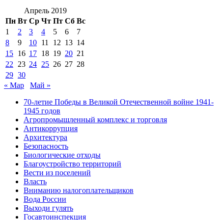
Апрель 2019
Пн
Вт
Ср
Чт
Пт
Сб
Вс
1
2
3
4
5
6
7
8
9
10
11
12
13
14
15
16
17
18
19
20
21
22
23
24
25
26
27
28
29
30
« Мар
Май »
70-летие Победы в Великой Отечественной войне 1941-
1945 годов
Агропромышленный комплекс и торговля
Антикоррупция
Архитектура
Безопасность
Биологические отходы
Благоустройство территорий
Вести из поселений
Власть
Вниманию налогоплательщиков
Вода России
Выходи гулять
Госавтоинспекция