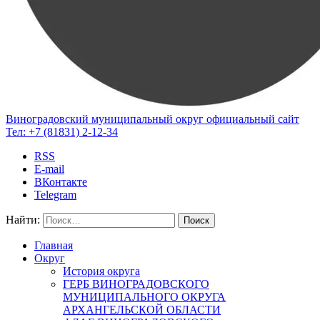
Виноградовский муниципальный округ
официальный сайт
Тел:
+7 (81831) 2-12-34
RSS
E-mail
ВКонтакте
Telegram
Найти:
Главная
Округ
История округа
ГЕРБ ВИНОГРАДОВСКОГО
МУНИЦИПАЛЬНОГО ОКРУГА
АРХАНГЕЛЬСКОЙ ОБЛАСТИ