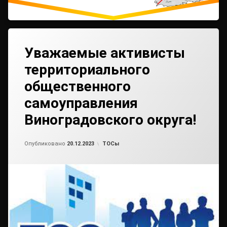
Уважаемые активисты
территориального
общественного
самоуправления
Виноградовского округа!
Обновлено на
от
admin2
20.12.2023
Рубрики:
Опубликовано
20.12.2023
ТОСы