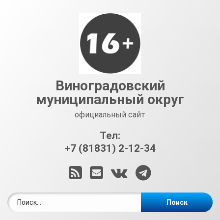
Перейти
к
содержимому
Виноградовский
муниципальный округ
официальный сайт
Тел:
+7 (81831) 2-12-34
RSS
E-mail
ВКонтакте
Telegram
Найти: