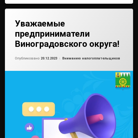
Уважаемые
предприниматели
Виноградовского округа!
Обновлено на
от
admin2
20.12.2023
Рубрики:
Опубликовано
20.12.2023
Вниманию налогоплательщиков