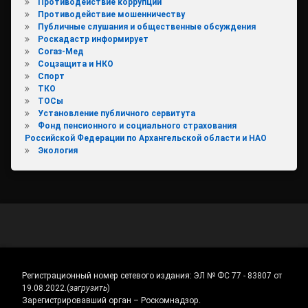
Противодействие коррупции
Противодействие мошенничеству
Публичные слушания и общественные обсуждения
Роскадастр информирует
Согаз-Мед
Соцзащита и НКО
Спорт
ТКО
ТОСы
Установление публичного сервитута
Фонд пенсионного и социального страхования
Российской Федерации по Архангельской области и НАО
Экология
Регистрационный номер сетевого издания:
ЭЛ № ФС 77 - 83807 от
19.08.2022.
(
загрузить
)
Зарегистрировавший орган – Роскомнадзор.