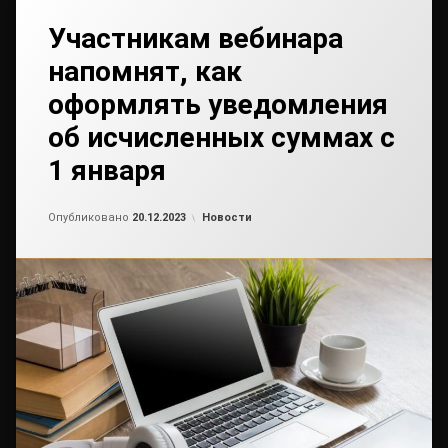
Участникам вебинара
напомнят, как
оформлять уведомления
об исчисленных суммах с
1 января
Обновлено на
от
admin2
20.12.2023
Рубрики:
Опубликовано
20.12.2023
Новости