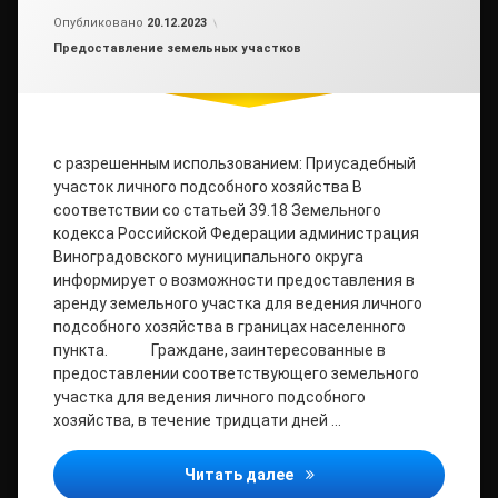
Обновлено на
от
admin2
20.12.2023
Опубликовано
20.12.2023
Рубрики:
Предоставление земельных участков
с разрешенным использованием: Приусадебный
участок личного подсобного хозяйства В
соответствии со статьей 39.18 Земельного
кодекса Российской Федерации администрация
Виноградовского муниципального округа
информирует о возможности предоставления в
аренду земельного участка для ведения личного
подсобного хозяйства в границах населенного
пункта. Граждане, заинтересованные в
предоставлении соответствующего земельного
участка для ведения личного подсобного
хозяйства, в течение тридцати дней …
ИЗВЕЩЕНИЕ О ПРЕДОСТА
Читать далее