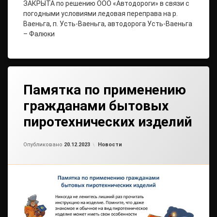
ЗАКРЫТА по решению ООО «Автодороги» в связи с
погодными условиями ледовая переправа на р.
Ваеньга, п. Усть-Ваеньга, автодорога Усть-Ваеньга
– Фалюки
Памятка по применению
гражданами бытовых
пиротехнических изделий
Обновлено на
от
admin2
21.12.2023
Рубрики:
Опубликовано
20.12.2023
Новости