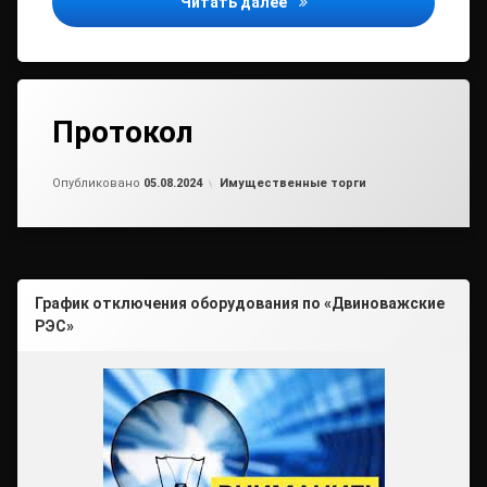
ИЗВЕЩЕНИЕ
Читать далее
Протокол
Обновлено на
от
admin2
05.08.2024
Рубрики:
Опубликовано
05.08.2024
Имущественные торги
График отключения оборудования по «Двиноважские
РЭС»