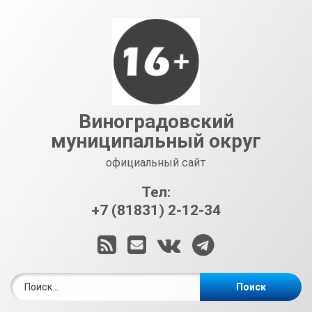
Перейти
к
содержимому
Виноградовский
муниципальный округ
официальный сайт
Тел:
+7 (81831) 2-12-34
RSS
E-mail
ВКонтакте
Telegram
Найти: