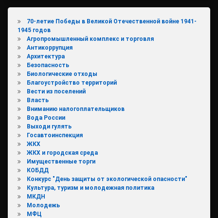
70-летие Победы в Великой Отечественной войне 1941-
1945 годов
Агропромышленный комплекс и торговля
Антикоррупция
Архитектура
Безопасность
Биологические отходы
Благоустройство территорий
Вести из поселений
Власть
Вниманию налогоплательщиков
Вода России
Выходи гулять
Госавтоинспекция
ЖКХ
ЖКХ и городская среда
Имущественные торги
КОБДД
Конкурс "День защиты от экологической опасности"
Культура, туризм и молодежная политика
МКДН
Молодежь
МФЦ